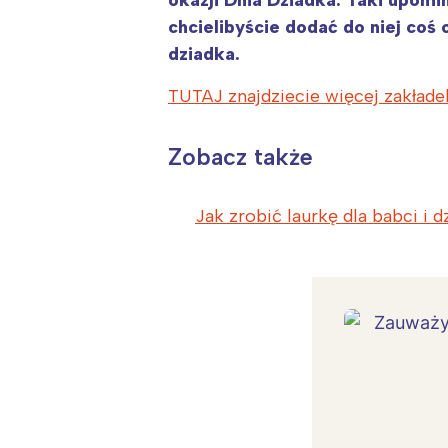
okazji Dnia Dziadka. Taki upomi
chcielibyście dodać do niej coś
dziadka.
TUTAJ znajdziecie więcej zakłade
Zobacz także
Jak zrobić laurkę dla babci i d