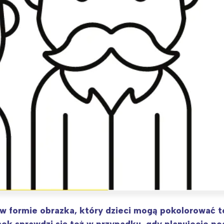
rójmiasto
Południe
oznań
Północ
rocław
Wszystkie
Wybieram
 w formie obrazka, który dzieci mogą pokolorować t