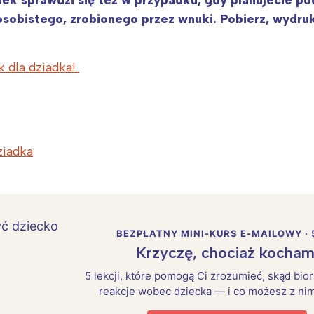
nek sprawdzi się też w przypadku, gdy planujecie p
 osobistego, zrobionego przez wnuki. Pobierz, wydru
k dla dziadka!
ziadka
BEZPŁATNY MINI-KURS E-MAILOWY · 
Krzyczę, chociaż kocham
5 lekcji, które pomogą Ci zrozumieć, skąd bio
reakcje wobec dziecka — i co możesz z nim