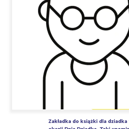
T
P
W
Zakładka do książki dla dziadka