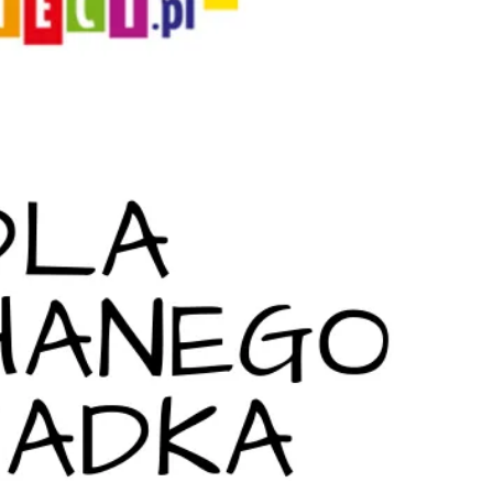
ia i jej płatki
Pszczoła i kwitnący ul