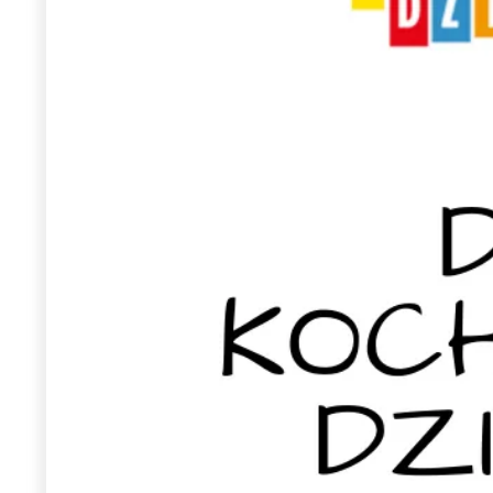
Wiosenny koncert ptaków na płocie
Kwitnąca wiśn