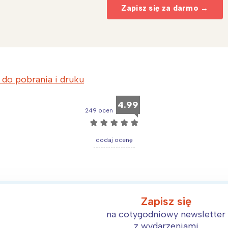
Zapisz się za darmo →
a do pobrania i druku
4.99
249 ocen
☆
☆
☆
☆
☆
dodaj ocenę
Zapisz się
na cotygodniowy newsletter
z wydarzeniami