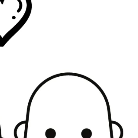
Interesują mnie wydarzenia z tego regionu
arszawa
Śląsk
ódź
Kraków