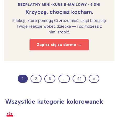
BEZPŁATNY MINI-KURS E-MAILOWY · 5 DNI
Krzyczę, chociaż kocham.
5 lekcji, które pomogą Ci zrozumieć, skąd biorą się
Twoje reakcje wobec dziecka — i co możesz z
nimi zrobić.
Zapisz się za darmo →
1
2
3
…
42
»
Wszystkie kategorie kolorowanek