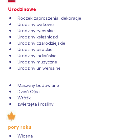
Interesują mnie wydarzenia z
Urodzinowe
tego regionu:
Roczek zaproszenia, dekoracje
Urodziny cyrkowe
Urodziny rycerskie
Warszawa
Śląsk
Urodziny księżniczki
Łódź
Kraków
Urodziny czarodziejskie
Urodziny pirackie
Trójmiasto
Południe
Urodziny indiańskie
Poznań
Północ
Urodziny muzyczne
Urodziny uniwersalne
Wrocław
Wszystkie
Maszyny budowlane
Wybieram
Dzień Ojca
Wróżki
zwierzęta i rośliny
pory roku
Wiosna