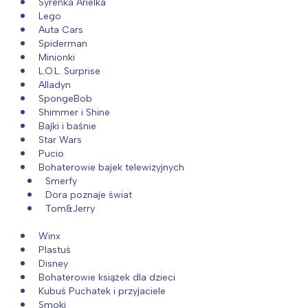
Syrenka Arielka
Lego
Auta Cars
Spiderman
Minionki
L.O.L. Surprise
Alladyn
SpongeBob
Shimmer i Shine
Bajki i baśnie
Star Wars
Pucio
Bohaterowie bajek telewizyjnych
Smerfy
Dora poznaje świat
Tom&Jerry
Winx
Plastuś
Disney
Bohaterowie książek dla dzieci
Kubuś Puchatek i przyjaciele
Smoki