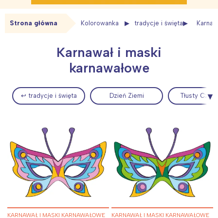
Strona główna
Kolorowanka
tradycje i święta
Karnaw
Karnawał i maski
karnawałowe
↩ tradycje i święta
Dzień Ziemi
Tłusty Czwa
KARNAWAŁ I MASKI KARNAWAŁOWE
KARNAWAŁ I MASKI KARNAWAŁOWE