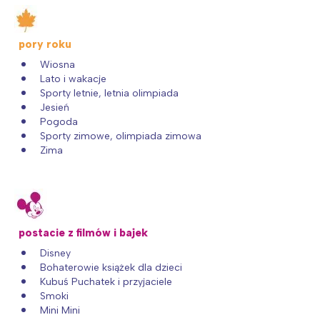
Interesują mnie wydarzenia z
tego regionu:
pory roku
Wiosna
Lato i wakacje
Warszawa
Śląsk
Sporty letnie, letnia olimpiada
Łódź
Kraków
Jesień
Pogoda
Trójmiasto
Południe
Sporty zimowe, olimpiada zimowa
Poznań
Północ
Zima
Wrocław
Wszystkie
Wybieram
postacie z filmów i bajek
Disney
Bohaterowie książek dla dzieci
Kubuś Puchatek i przyjaciele
Smoki
Mini Mini