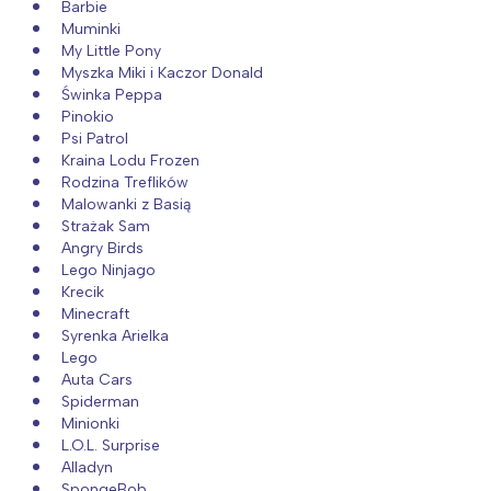
Barbie
Muminki
My Little Pony
Myszka Miki i Kaczor Donald
Świnka Peppa
Pinokio
Psi Patrol
Kraina Lodu Frozen
Rodzina Treflików
Malowanki z Basią
Strażak Sam
Angry Birds
Lego Ninjago
Krecik
Minecraft
Syrenka Arielka
Lego
Auta Cars
Spiderman
Minionki
L.O.L. Surprise
Alladyn
SpongeBob