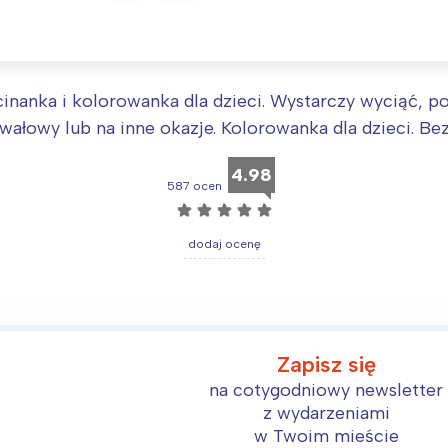
arszawa
Śląsk
ódź
Kraków
rójmiasto
Południe
oznań
Północ
inanka i kolorowanka dla dzieci. Wystarczy wyciąć, 
ałowy lub na inne okazje. Kolorowanka dla dzieci. Bez
rocław
Wszystkie
4.98
587 ocen
Wybieram
☆
☆
☆
☆
☆
dodaj ocenę
Zapisz się
na cotygodniowy newsletter
z wydarzeniami
w Twoim mieście