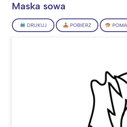
Maska sowa
DRUKUJ
POBIERZ
POMAL
Wiosenny koncert ptaków na płocie
Kwitnąca wiśn