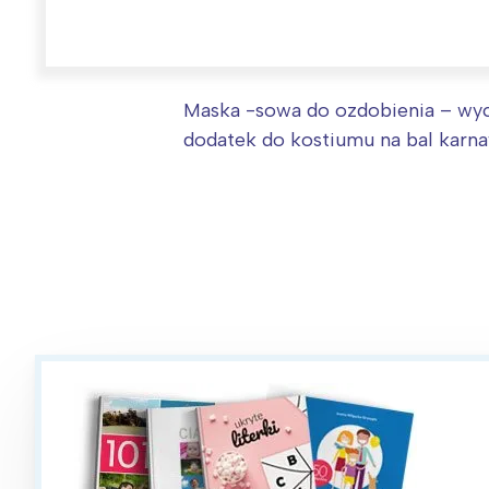
W
Ł
T
P
Maska -sowa do ozdobienia – wyc
dodatek do kostiumu na bal karnaw
W