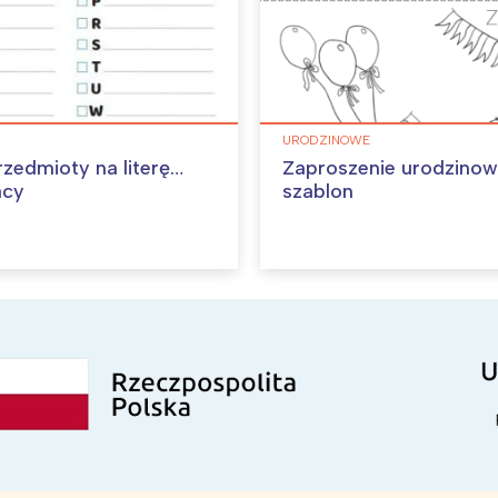
URODZINOWE
rzedmioty na literę…
Zaproszenie urodzino
acy
szablon