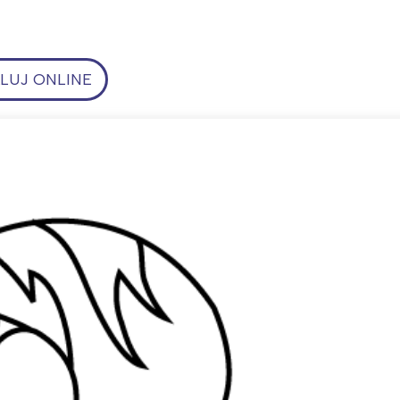
UJ ONLINE
ia i jej płatki
Pszczoła i kwitnący ul