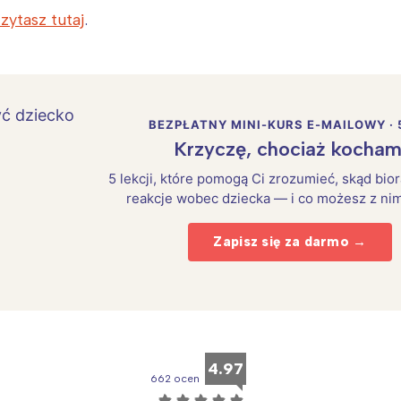
zytasz tutaj
.
Interesują mnie wydarzenia z tego regionu
arszawa
Śląsk
BEZPŁATNY MINI-KURS E-MAILOWY · 
ódź
Kraków
Krzyczę, chociaż kocham
rójmiasto
Południe
5 lekcji, które pomogą Ci zrozumieć, skąd bio
oznań
Północ
reakcje wobec dziecka — i co możesz z nim
rocław
Wszystkie
Zapisz się za darmo →
Wybieram
4.97
662 ocen
☆
☆
☆
☆
☆