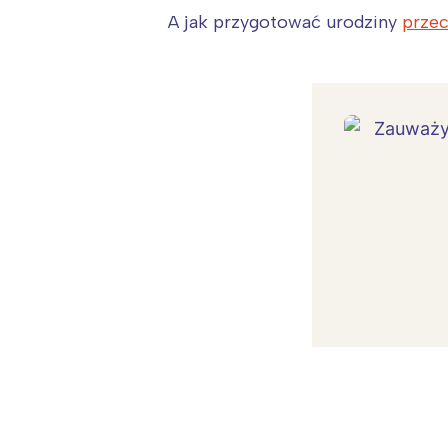
A jak przygotować urodziny
przec
W
Ł
T
P
W