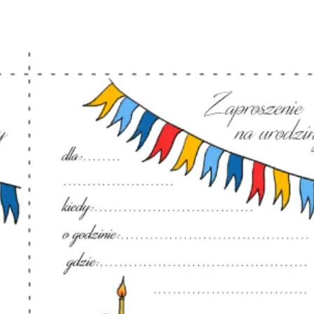
ia i jej płatki
Pszczoła i kwitnący ul