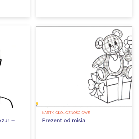
KARTKI OKOLICZNOŚCIOWE
yzur –
Prezent od misia