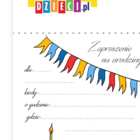
Wiosenny koncert ptaków na płocie
Kwitnąca wiśn