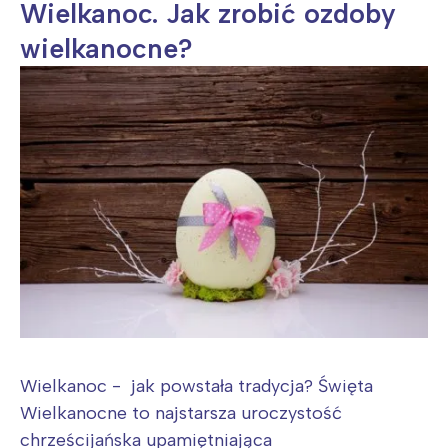
Wielkanoc. Jak zrobić ozdoby
Poznań
Północ
wielkanocne?
Wrocław
Wszystkie
Wybieram
Wielkanoc - jak powstała tradycja? Święta
Wielkanocne to najstarsza uroczystość
chrześcijańska upamiętniająca