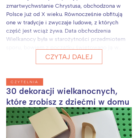
zmartwychwstanie Chrystusa, obchodzona w
Polsce już od X wieku. Równocześnie obfitują
one w tradycje i zwyczaje ludowe, z których
część jest wciąż żywa. Data obchodzenia
Wielkanocy była w starożytności przedmiotem
sporu, bowiem z początku świętowano ją w...
CZYTAJ DALEJ
CZYTELNIA
30 dekoracji wielkanocnych,
które zrobisz z dziećmi w domu