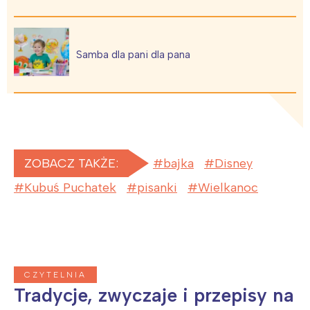
Samba dla pani dla pana
ZOBACZ TAKŻE:
bajka
Disney
Kubuś Puchatek
pisanki
Wielkanoc
Interesują mnie wydarzenia z
tego regionu:
Warszawa
Śląsk
CZYTELNIA
Łódź
Kraków
Tradycje, zwyczaje i przepisy na
Trójmiasto
Południe