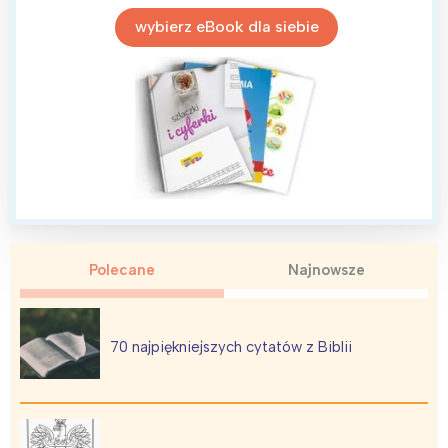
wybierz eBook dla siebie
Interesują mnie wydarzenia z
Polecane
Najnowsze
tego regionu:
70 najpiękniejszych cytatów z Biblii
Warszawa
Śląsk
Łódź
Kraków
Trójmiasto
Południe