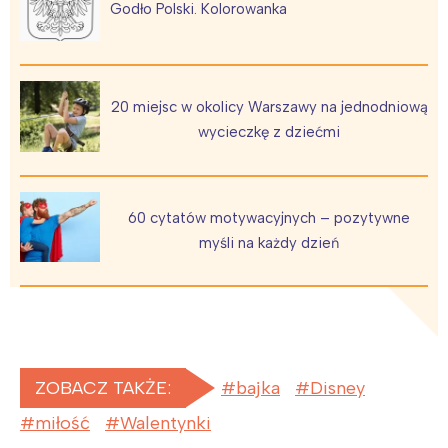
Poznań
Północ
Godło Polski. Kolorowanka
Wrocław
Wszystkie
Wybieram
20 miejsc w okolicy Warszawy na jednodniową
wycieczkę z dziećmi
60 cytatów motywacyjnych – pozytywne
myśli na każdy dzień
ZOBACZ TAKŻE:
bajka
Disney
miłość
Walentynki