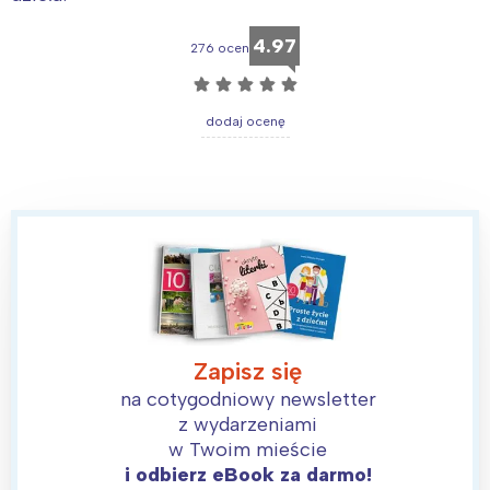
4.97
276 ocen
☆
☆
☆
☆
☆
dodaj ocenę
Zapisz się
na cotygodniowy newsletter
z wydarzeniami
w Twoim mieście
i odbierz eBook za darmo!