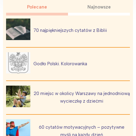
Warszawa
Śląsk
Polecane
Najnowsze
Łódź
Kraków
Trójmiasto
Południe
70 najpiękniejszych cytatów z Biblii
Poznań
Północ
Wrocław
Wszystkie
Wybieram
Godło Polski. Kolorowanka
20 miejsc w okolicy Warszawy na jednodniową
wycieczkę z dziećmi
60 cytatów motywacyjnych – pozytywne
myśli na każdy dzień