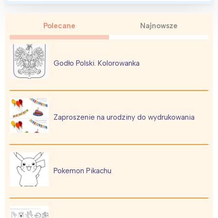
Polecane
Najnowsze
Godło Polski. Kolorowanka
Interesują mnie wydarzenia z
tego regionu:
Zaproszenie na urodziny do wydrukowania
Warszawa
Śląsk
Łódź
Kraków
Trójmiasto
Południe
Pokemon Pikachu
Poznań
Północ
Wrocław
Wszystkie