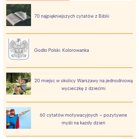
Łódź
Kraków
Trójmiasto
Południe
70 najpiękniejszych cytatów z Biblii
Poznań
Północ
Wrocław
Wszystkie
Godło Polski. Kolorowanka
Wybieram
20 miejsc w okolicy Warszawy na jednodniową
wycieczkę z dziećmi
60 cytatów motywacyjnych – pozytywne
myśli na każdy dzień