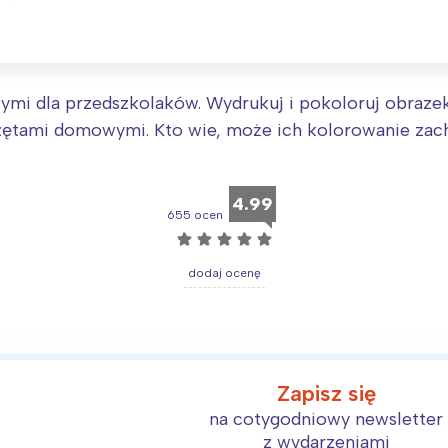
mi dla przedszkolaków. Wydrukuj i pokoloruj obraze
zętami domowymi. Kto wie, może ich kolorowanie za
4.99
655 ocen
☆
☆
☆
☆
☆
dodaj ocenę
Interesują mnie wydarzenia z tego regionu
arszawa
Śląsk
Zapisz się
na cotygodniowy newsletter
ódź
Kraków
z wydarzeniami