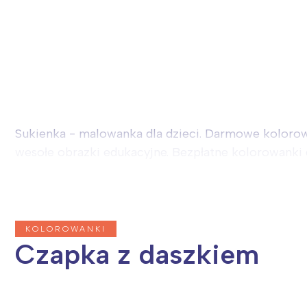
Sukienka - malowanka dla dzieci. Darmowe kolorowa
wesołe obrazki edukacyjne. Bezpłatne kolorowanki dl
KOLOROWANKI
Czapka z daszkiem