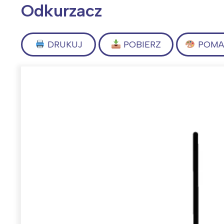
Odkurzacz
DRUKUJ
POBIERZ
POMAL
Wiosenny koncert ptaków na płocie
Kwitnąca wiśn