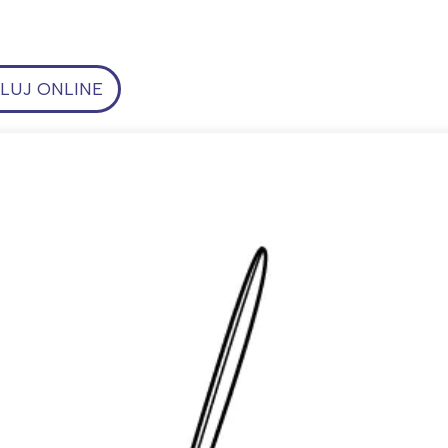
UJ ONLINE
ia i jej płatki
Pszczoła i kwitnący ul