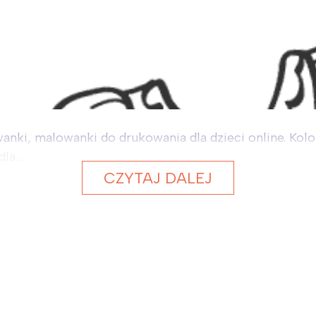
nki, malowanki do drukowania dla dzieci online. Kol
a...
CZYTAJ DALEJ