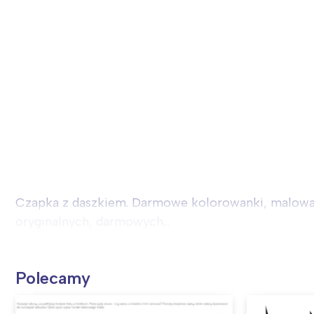
Czapka z daszkiem. Darmowe kolorowanki, malowank
oryginalnych, darmowych...
Polecamy