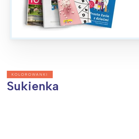
T
P
W
KOLOROWANKI
Sukienka