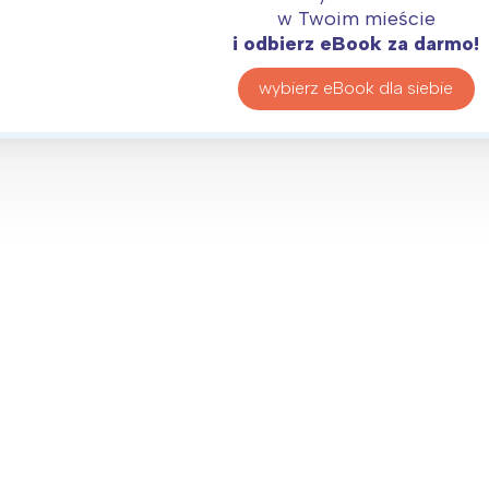
rójmiasto
Południe
w Twoim mieście
oznań
Północ
i odbierz eBook za darmo!
rocław
Wszystkie
wybierz eBook dla siebie
Wybieram