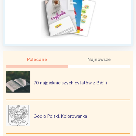
Interesują mnie wydarzenia z
tego regionu:
Warszawa
Śląsk
Łódź
Kraków
Trójmiasto
Południe
Poznań
Północ
Polecane
Najnowsze
Wrocław
Wszystkie
70 najpiękniejszych cytatów z Biblii
Wybieram
Godło Polski. Kolorowanka