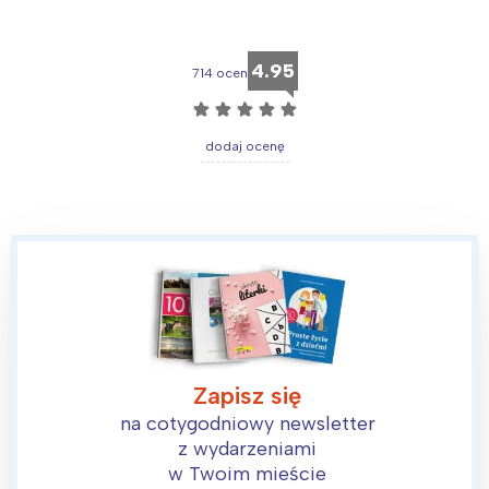
4.95
714 ocen
☆
☆
☆
☆
☆
dodaj ocenę
Interesują mnie wydarzenia z
tego regionu:
Zapisz się
Warszawa
Śląsk
na cotygodniowy newsletter
Łódź
Kraków
z wydarzeniami
Trójmiasto
Południe
w Twoim mieście