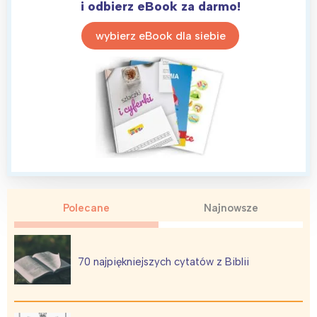
Poznań
Północ
i odbierz eBook za darmo!
Wrocław
Wszystkie
wybierz eBook dla siebie
Wybieram
Polecane
Najnowsze
70 najpiękniejszych cytatów z Biblii