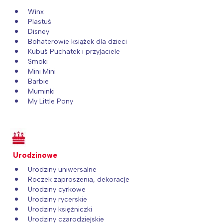
Winx
Plastuś
Disney
Bohaterowie książek dla dzieci
Kubuś Puchatek i przyjaciele
Smoki
Mini Mini
Barbie
Muminki
My Little Pony
Urodzinowe
Urodziny uniwersalne
Roczek zaproszenia, dekoracje
Interesują mnie wydarzenia z
Urodziny cyrkowe
Urodziny rycerskie
tego regionu:
Urodziny księżniczki
Urodziny czarodziejskie