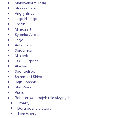
Malowanki z Basią
Strażak Sam
Angry Birds
Lego Ninjago
Krecik
Minecraft
Syrenka Arielka
Lego
Auta Cars
Spiderman
Minionki
L.O.L. Surprise
Alladyn
SpongeBob
Shimmer i Shine
Bajki i baśnie
Star Wars
Pucio
Bohaterowie bajek telewizyjnych
Smerfy
Dora poznaje świat
Tom&Jerry