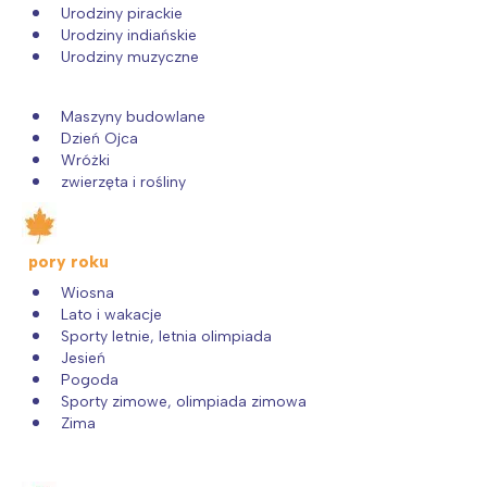
Urodziny pirackie
Warszawa
Śląsk
Urodziny indiańskie
Łódź
Kraków
Urodziny muzyczne
Trójmiasto
Południe
Poznań
Północ
Maszyny budowlane
Dzień Ojca
Wrocław
Wszystkie
Wróżki
zwierzęta i rośliny
Wybieram
pory roku
Wiosna
Lato i wakacje
Sporty letnie, letnia olimpiada
Jesień
Pogoda
Sporty zimowe, olimpiada zimowa
Zima