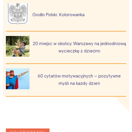
Godło Polski. Kolorowanka
20 miejsc w okolicy Warszawy na jednodniową
wycieczkę z dziećmi
Interesują mnie wydarzenia z
tego regionu:
60 cytatów motywacyjnych – pozytywne
Warszawa
Śląsk
myśli na każdy dzień
Łódź
Kraków
Trójmiasto
Południe
Poznań
Północ
Wrocław
Wszystkie
KOLOROWANKI