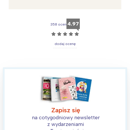
4.97
358 ocen
☆
☆
☆
☆
☆
dodaj ocenę
Zapisz się
na cotygodniowy newsletter
z wydarzeniami