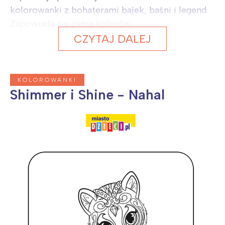
kolorowanki z bohaterami bajek, baśni i legend.
Zapowiada się pełna kolorów...
CZYTAJ DALEJ
KOLOROWANKI
Shimmer i Shine - Nahal