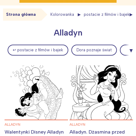
Strona główna
Kolorowanka
postacie z filmów i bajek
Alladyn
↩ postacie z filmów i bajek
Dora poznaje świat
ALLADYN
ALLADYN
Walentynki Disney Alladyn
Alladyn. Dżasmina przed