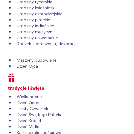
Poznań
Północ
Urodziny rycerskie
Urodziny księżniczki
Wrocław
Wszystkie
Urodziny czarodziejskie
Urodziny pirackie
Urodziny indiańskie
Wybieram
Urodziny muzyczne
Urodziny uniwersalne
Roczek zaproszenia, dekoracje
Maszyny budowlane
Dzień Ojca
tradycje i święta
Wielkanocne
Dzień Ziemi
Tłusty Czwartek
Dzień Świętego Patryka
Dzień Kobiet
Dzień Matki
Kartki okolicznościowe