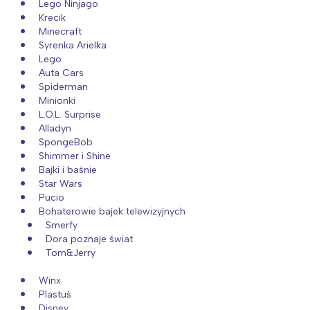
Lego Ninjago
Krecik
Minecraft
Syrenka Arielka
Lego
Auta Cars
Spiderman
Minionki
L.O.L. Surprise
Alladyn
SpongeBob
Shimmer i Shine
Bajki i baśnie
Star Wars
Pucio
Bohaterowie bajek telewizyjnych
Smerfy
Dora poznaje świat
Tom&Jerry
Winx
Plastuś
Disney