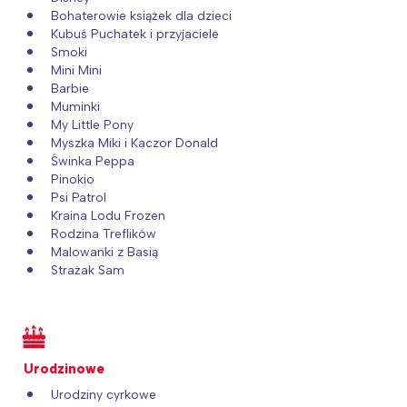
Bohaterowie książek dla dzieci
Kubuś Puchatek i przyjaciele
Smoki
Mini Mini
Barbie
Muminki
My Little Pony
Myszka Miki i Kaczor Donald
Świnka Peppa
Pinokio
Psi Patrol
Kraina Lodu Frozen
Rodzina Treflików
Interesują mnie wydarzenia z
Malowanki z Basią
Strażak Sam
tego regionu:
Warszawa
Śląsk
Łódź
Kraków
Urodzinowe
Trójmiasto
Południe
Urodziny cyrkowe