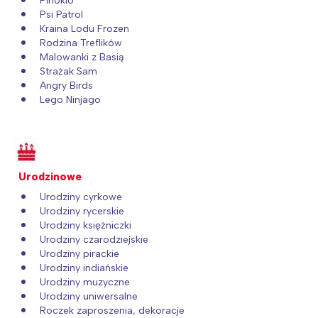
Pinokio
tego regionu:
Psi Patrol
Kraina Lodu Frozen
Rodzina Treflików
Warszawa
Śląsk
Malowanki z Basią
Strażak Sam
Łódź
Kraków
Angry Birds
Trójmiasto
Południe
Lego Ninjago
Poznań
Północ
Wrocław
Wszystkie
Urodzinowe
Wybieram
Urodziny cyrkowe
Urodziny rycerskie
Urodziny księżniczki
Urodziny czarodziejskie
Urodziny pirackie
Urodziny indiańskie
Urodziny muzyczne
Urodziny uniwersalne
Roczek zaproszenia, dekoracje