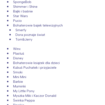
SpongeBob
Shimmer i Shine
Bajki i baśnie
Star Wars
Pucio
Bohaterowie bajek telewizyjnych
Smerfy
Dora poznaje świat
Tom&Jerry
Winx
Plastuś
Disney
Bohaterowie książek dla dzieci
Kubuś Puchatek i przyjaciele
Smoki
Mini Mini
Barbie
Muminki
My Little Pony
Myszka Miki i Kaczor Donald
Interesują mnie wydarzenia z
Świnka Peppa