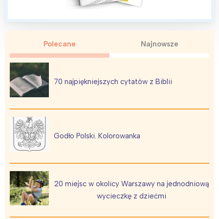
Warszawa
Śląsk
Łódź
Kraków
Polecane
Najnowsze
Trójmiasto
Południe
Poznań
Północ
70 najpiękniejszych cytatów z Biblii
Wrocław
Wszystkie
Wybieram
Godło Polski. Kolorowanka
20 miejsc w okolicy Warszawy na jednodniową
wycieczkę z dziećmi