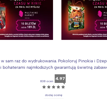
Interesują mnie wydarzenia z tego regionu
arszawa
Śląsk
ódź
Kraków
rójmiasto
Południe
oznań
Północ
rocław
Wszystkie
 w sam raz do wydrukowania. Pokoloruj Pinokia i Dżep
Wybieram
i bohaterami najmłodszych gwarantują świetną zabaw
4.97
838 ocen
☆
☆
☆
☆
☆
dodaj ocenę