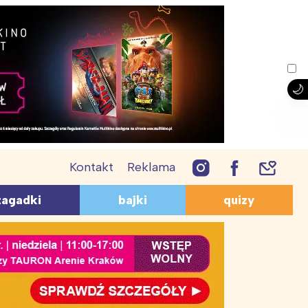
Kontakt
Reklama
PRZEPISY
AGADKI
QUIZY
zagadki
bajki
quizy
Lody
giczne
Geograficzne
Śmieszne przepisy
ukacyjne
O zwierzętach
Ciasta i ciasteczka
mieszne
O bajkach
Desery dla dzieci
zwierzętach
Z lektur
Coś do picia
a dzieci 10-12 lat
Dla przedszkolaków
uiz wiedzy ogólnej dla
Wiosna – quiz