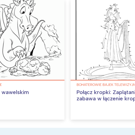
IE
BOHATEROWIE BAJEK TELEWIZYJ
 wawelskim
Połącz kropki: Zaplątani –
zabawa w łączenie kro