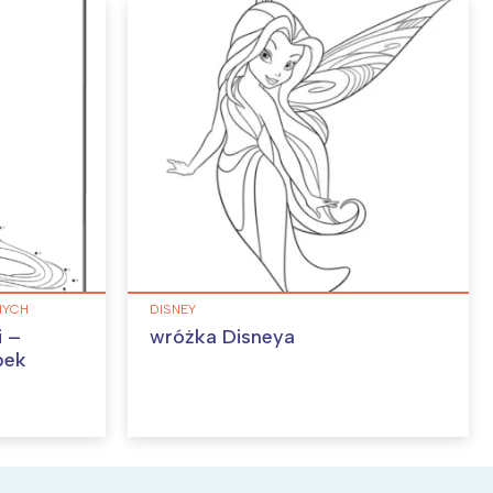
NYCH
DISNEY
wróżka Disneya
pek