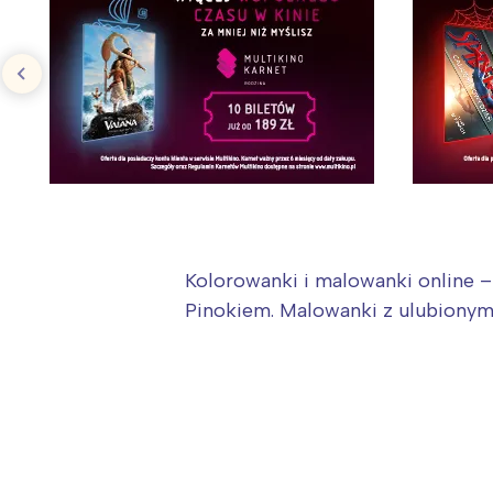
W
Ł
T
P
W
Kolorowanki i malowanki online –
Pinokiem. Malowanki z ulubionym