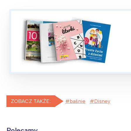
ZOBACZ TAKŻE:
baśnie
Disney
Polecamy