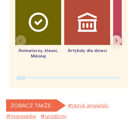
Animatorzy, klauni,
Artykuły dla dzieci
baby 
Mikołaj
ZOBACZ TAKŻE:
język angielski
logopedia
urodziny