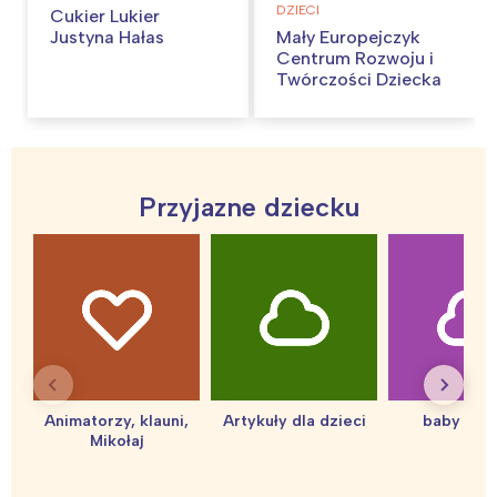
DZIECI
Cukier Lukier
Justyna Hałas
Mały Europejczyk
Centrum Rozwoju i
Twórczości Dziecka
Przyjazne dziecku
Interesują mnie wydarzenia z
tego regionu:
Warszawa
Śląsk
Animatorzy, klauni,
Artykuły dla dzieci
baby sho
Mikołaj
Łódź
Kraków
Trójmiasto
Południe