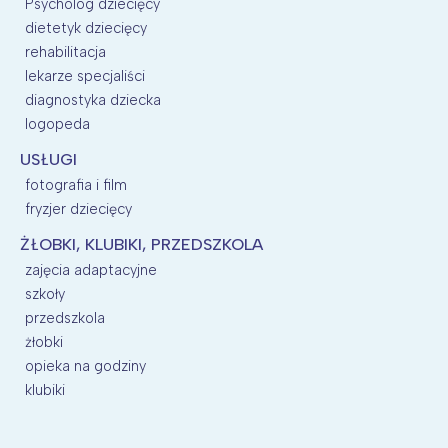
Psycholog dziecięcy
dietetyk dziecięcy
rehabilitacja
lekarze specjaliści
diagnostyka dziecka
logopeda
USŁUGI
fotografia i film
fryzjer dziecięcy
ŻŁOBKI, KLUBIKI, PRZEDSZKOLA
zajęcia adaptacyjne
szkoły
przedszkola
żłobki
opieka na godziny
klubiki