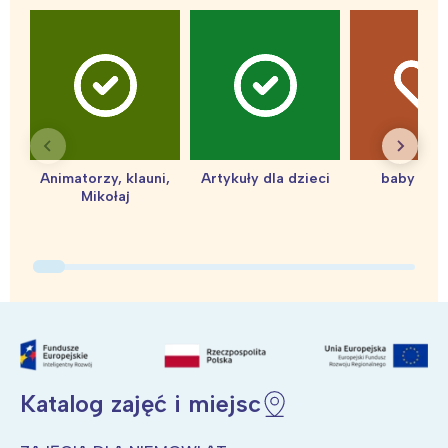
Interesują mnie wydarzenia z
Animatorzy, klauni,
Artykuły dla dzieci
baby sho
Mikołaj
tego regionu:
Warszawa
Śląsk
Łódź
Kraków
Trójmiasto
Południe
Poznań
Północ
Wrocław
Wszystkie
Katalog zajęć i miejsc