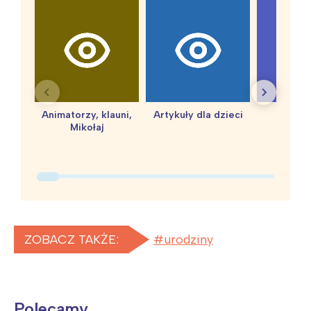
Animatorzy, klauni,
Artykuły dla dzieci
baby 
Mikołaj
ZOBACZ TAKŻE:
urodziny
Polecamy