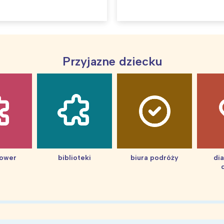
Przyjazne dziecku
hower
biblioteki
biura podróży
di