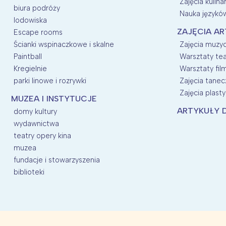
Zajęcia kulina
biura podróży
Nauka języków
lodowiska
ZAJĘCIA AR
Escape rooms
Ścianki wspinaczkowe i skalne
Zajęcia muzyc
Paintball
Warsztaty tea
Kregielnie
Warsztaty fil
parki linowe i rozrywki
Zajęcia tanec
Zajęcia plasty
MUZEA I INSTYTUCJE
ARTYKUŁY D
domy kultury
wydawnictwa
teatry opery kina
muzea
fundacje i stowarzyszenia
biblioteki