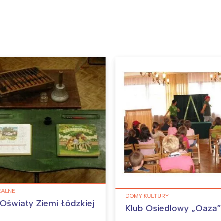
EALNE
DOMY KULTURY
światy Ziemi Łódzkiej
Klub Osiedlowy „Oaza”