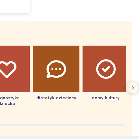
agnostyka
dietetyk dziecięcy
domy kultury
dziecka
d