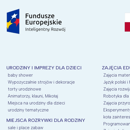
URODZINY I IMPREZY DLA DZIECI
ZAJĘCIA E
baby shower
Zajęcia mate
Wypożyczalnie strojów i dekoracje
Język polski i 
torty urodzinowe
Zajęcia rozwij
Animatorzy, klauni, Mikołaj
Robotyka dla 
Miejsca na urodziny dla dzieci
Zajęcia przyro
urodziny tematyczne
Eksperymenty 
koła zainter
MIEJSCA ROZRYWKI DLA RODZINY
Programowani
sale i place zabaw