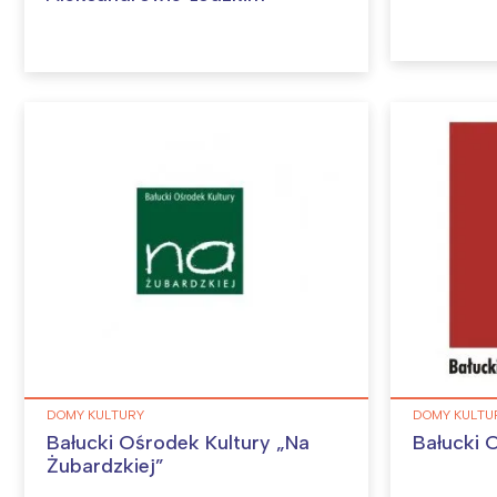
W
Ł
T
P
W
DOMY KULTURY
DOMY KULTU
Bałucki Ośrodek Kultury „Na
Bałucki 
Żubardzkiej”