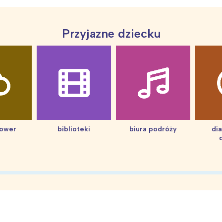
Przyjazne dziecku
ia i jej płatki
Pszczoła i kwitnący ul
hower
biblioteki
biura podróży
di