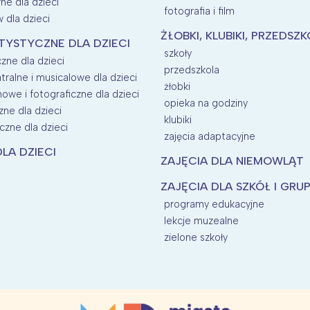
rne dla dzieci
fotografia i film
 dla dzieci
ŻŁOBKI, KLUBIKI, PRZEDSZ
TYSTYCZNE DLA DZIECI
szkoły
zne dla dzieci
przedszkola
tralne i musicalowe dla dzieci
żłobki
mowe i fotograficzne dla dzieci
opieka na godziny
zne dla dzieci
klubiki
czne dla dzieci
zajęcia adaptacyjne
LA DZIECI
ZAJĘCIA DLA NIEMOWLĄT
ZAJĘCIA DLA SZKÓŁ I GRU
programy edukacyjne
lekcje muzealne
zielone szkoły