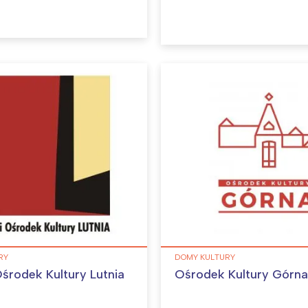
Interesują mnie wydarzenia z tego regionu
arszawa
Śląsk
ódź
Kraków
rójmiasto
Południe
oznań
Północ
rocław
Wszystkie
RY
DOMY KULTURY
Ośrodek Kultury Lutnia
Ośrodek Kultury Górna
Wybieram