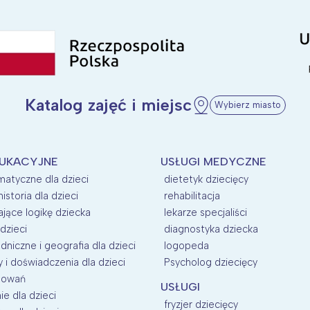
Katalog zajęć i miejsc
Wybierz miasto
DUKACYJNE
USŁUGI MEDYCZNE
matyczne dla dzieci
dietetyk dziecięcy
historia dla dzieci
rehabilitacja
ające logikę dziecka
lekarze specjaliści
dzieci
diagnostyka dziecka
dniczne i geografia dla dzieci
logopeda
i doświadczenia dla dzieci
Psycholog dziecięcy
esowań
USŁUGI
e dla dzieci
fryzjer dziecięcy