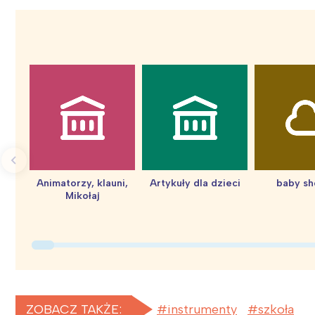
Wiosenny koncert ptaków na płocie
Kwitnąca wiśn
Animatorzy, klauni,
Artykuły dla dzieci
baby s
Mikołaj
ZOBACZ TAKŻE:
instrumenty
szkoła