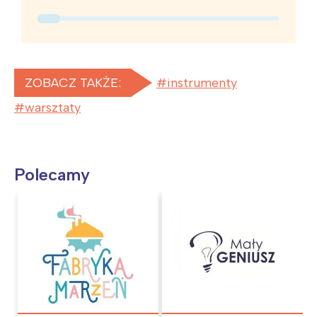
ZOBACZ TAKŻE:
instrumenty
warsztaty
Polecamy