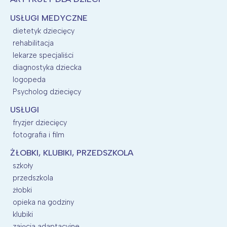
USŁUGI MEDYCZNE
dietetyk dziecięcy
rehabilitacja
lekarze specjaliści
diagnostyka dziecka
logopeda
Psycholog dziecięcy
USŁUGI
fryzjer dziecięcy
fotografia i film
ŻŁOBKI, KLUBIKI, PRZEDSZKOLA
szkoły
przedszkola
żłobki
opieka na godziny
klubiki
zajęcia adaptacyjne