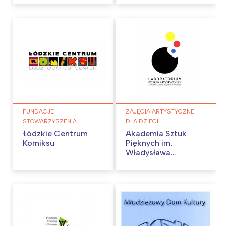
FUNDACJE I
ZAJĘCIA ARTYSTYCZNE
STOWARZYSZENIA
DLA DZIECI
Łódzkie Centrum
Akademia Sztuk
Komiksu
Pięknych im.
Władysława
Strzemińskiego w
Łodzi –
Laboratorium
Działań
Artystycznych