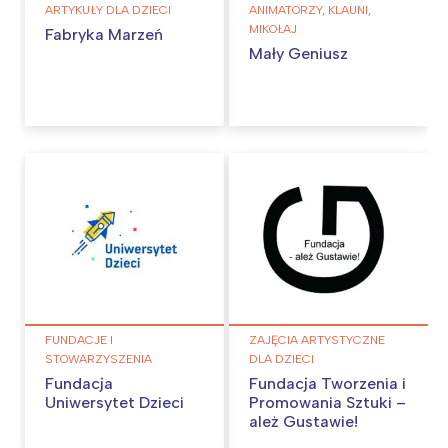
ARTYKUŁY DLA DZIECI
ANIMATORZY, KLAUNI,
MIKOŁAJ
Fabryka Marzeń
Mały Geniusz
Interesują mnie wydarzenia z
tego regionu:
Warszawa
Śląsk
Łódź
Kraków
Trójmiasto
Południe
Poznań
Północ
Wrocław
Wszystkie
FUNDACJE I
ZAJĘCIA ARTYSTYCZNE
STOWARZYSZENIA
DLA DZIECI
Fundacja
Fundacja Tworzenia i
Wybieram
Uniwersytet Dzieci
Promowania Sztuki –
ależ Gustawie!