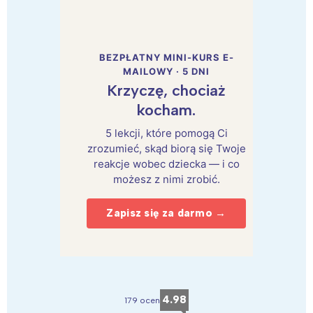
BEZPŁATNY MINI-KURS E-
MAILOWY · 5 DNI
Krzyczę, chociaż
kocham.
5 lekcji, które pomogą Ci
zrozumieć, skąd biorą się Twoje
reakcje wobec dziecka — i co
możesz z nimi zrobić.
Zapisz się za darmo →
4.98
179 ocen