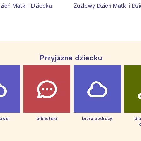
zień Matki i Dziecka
Żużlowy Dzień Matki i Dz
Przyjazne dziecku
Interesują mnie wydarzenia z tego regionu
hower
biblioteki
biura podróży
di
arszawa
Śląsk
ódź
Kraków