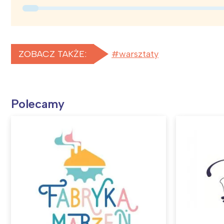
T
P
W
ZOBACZ TAKŻE:
warsztaty
Polecamy