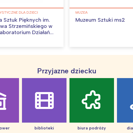
YSTYCZNE DLA DZIECI
MUZEA
 Sztuk Pięknych im.
Muzeum Sztuki ms2
wa Strzemińskiego w
Laboratorium Działań
znych
Przyjazne dziecku
hower
biblioteki
biura podróży
di