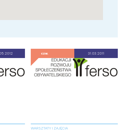
05.2012
czw.
31.03.2011
WARSZTATY I ZAJĘCIA