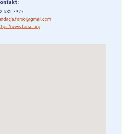
ontakt:
2 632 7977
undacja.ferso@gmail.com
ttps://www.ferso.org