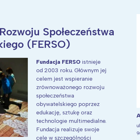
i Rozwoju Społeczeństwa
ia i jej płatki
Pszczoła i kwitnący ul
kiego (FERSO)
Fundacja FERSO
istnieje
od 2003 roku. Głównym jej
celem jest wspieranie
zrównoważonego rozwoju
społeczeństwa
obywatelskiego poprzez
edukację, sztukę oraz
A
technologie multimedialne.
u
Fundacja realizuje swoje
9
cele w szczególności