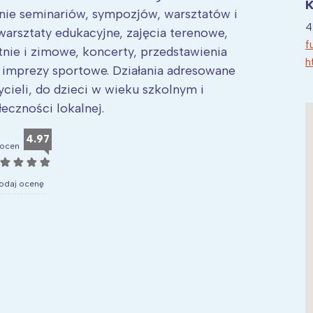
K
nie seminariów, sympozjów, warsztatów i
4
arsztaty edukacyjne, zajęcia terenowe,
f
etnie i zimowe, koncerty, przedstawienia
h
z imprezy sportowe. Działania adresowane
ycieli, do dzieci w wieku szkolnym i
eczności lokalnej.
4.97
ocen
☆
☆
☆
☆
odaj ocenę