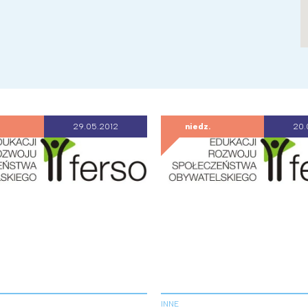
29.05.2012
niedz.
20.
INNE