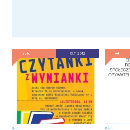
sob.
10.11.2012
wt.
INNE
INNE