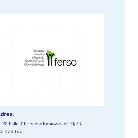
Wiewiórka na kwitnącym polu
dres:
l. 28 Pułku Strzelców Kaniowskich 71/73
0-423 Łódź