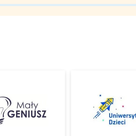
rójmiasto
Południe
oznań
Północ
rocław
Wszystkie
Wybieram