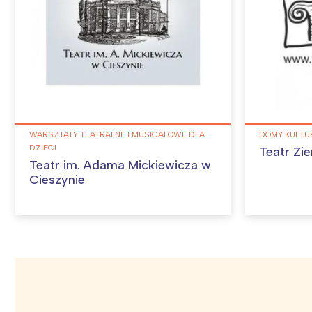
T
P
W
WARSZTATY TEATRALNE I MUSICALOWE DLA
DOMY KULTU
DZIECI
Teatr Zie
Teatr im. Adama Mickiewicza w
Cieszynie