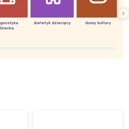
agnostyka
dietetyk dziecięcy
domy kultury
dziecka
d