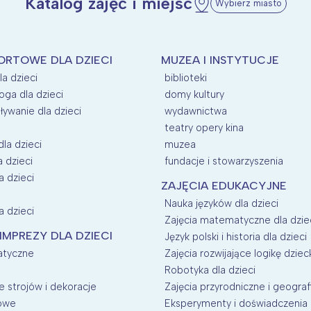
Katalog zajęć i miejsc
Wybierz miasto
ORTOWE DLA DZIECI
MUZEA I INSTYTUCJE
la dzieci
biblioteki
oga dla dzieci
domy kultury
ływanie dla dzieci
wydawnictwa
teatry opery kina
dla dzieci
muzea
a dzieci
fundacje i stowarzyszenia
a dzieci
ZAJĘCIA EDUKACYJNE
Nauka języków dla dzieci
a dzieci
Zajęcia matematyczne dla dzie
 IMPREZY DLA DZIECI
Język polski i historia dla dzieci
atyczne
Zajęcia rozwijające logikę dziec
Robotyka dla dzieci
 strojów i dekoracje
Zajęcia przyrodniczne i geografi
nowe
Eksperymenty i doświadczenia d