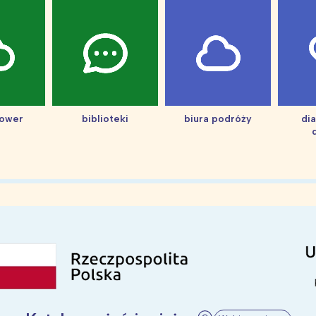
hower
biblioteki
biura podróży
di