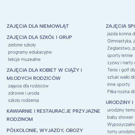
ZAJĘCIA DLA NIEMOWLĄT
ZAJĘCIA SP
jazda konna d
ZAJĘCIA DLA SZKÓŁ I GRUP
Gimnastyka, j
zielone szkoły
Żeglarstwo, p
programy edukacyjne
sporty letnie
lekcje muzealne
Łyżwy i narty 
ZAJĘCIA DLA KOBIET W CIĄŻY I
Tenis i golf dl
sztuki walki dl
MŁODYCH RODZICÓW
inne sporty
zajęcia dla rodziców
Piłka nożna dl
zdrowie i uroda
szkoły rodzenia
URODZINY I
urodziny tem
KAWIARNIE I RESTAURACJE PRZYJAZNE
baby shower
RODZINOM
Wypożyczalnie
PÓŁKOLONIE, WYJAZDY, OBOZY
torty urodzi