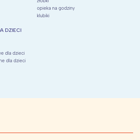
żłobki
opieka na godziny
klubiki
A DZIECI
e dla dzieci
ne dla dzieci