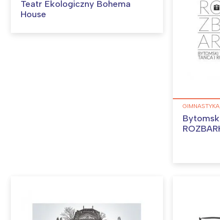
Teatr Ekologiczny Bohema
House
GIMNASTYKA,
Bytomski
ROZBAR
W
Ł