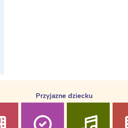
ia i jej płatki
Pszczoła i kwitnący ul
Przyjazne dziecku