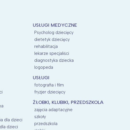
USŁUGI MEDYCZNE
Psycholog dziecięcy
dietetyk dziecięcy
rehabilitacja
lekarze specjaliści
diagnostyka dziecka
logopeda
USŁUGI
fotografia i film
ci
fryzjer dziecięcy
ŻŁOBKI, KLUBIKI, PRZEDSZKOLA
ka
zajęcia adaptacyjne
szkoły
a dla dzieci
przedszkola
la dzieci