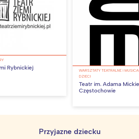
rójmiasto
Południe
oznań
Północ
rocław
Wszystkie
Wybieram
RY
mi Rybnickiej
WARSZTATY TEATRALNE I MUSIC
DZIECI
Teatr im. Adama Micki
Częstochowie
Przyjazne dziecku