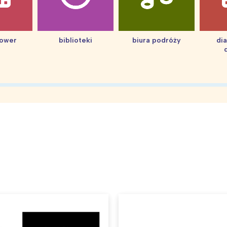
hower
biblioteki
biura podróży
di