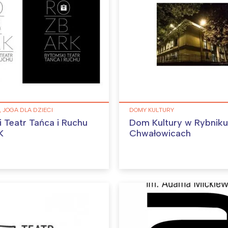
 JOGA DLA DZIECI
DOMY KULTURY
 Teatr Tańca i Ruchu
Dom Kultury w Rybniku
K
Chwałowicach
Interesują mnie wydarzenia z tego regionu
arszawa
Śląsk
ódź
Kraków