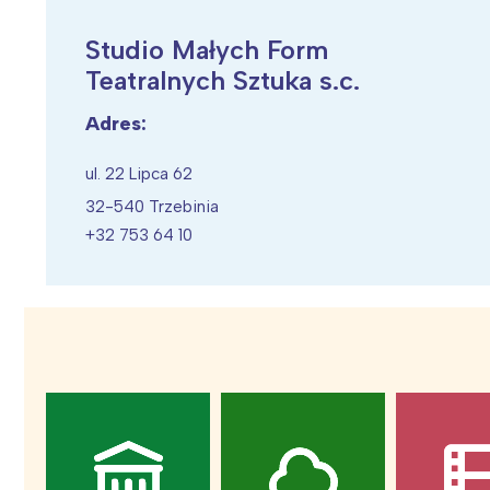
Studio Małych Form
Teatralnych Sztuka s.c.
Adres:
Wiosenny koncert ptaków na płocie
Kwitnąca wiśn
ul. 22 Lipca 62
32-540 Trzebinia
+32 753 64 10