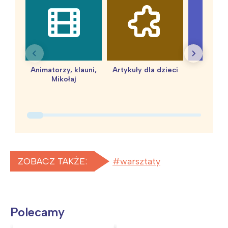
Animatorzy, klauni,
Artykuły dla dzieci
baby 
Mikołaj
ZOBACZ TAKŻE:
warsztaty
Polecamy