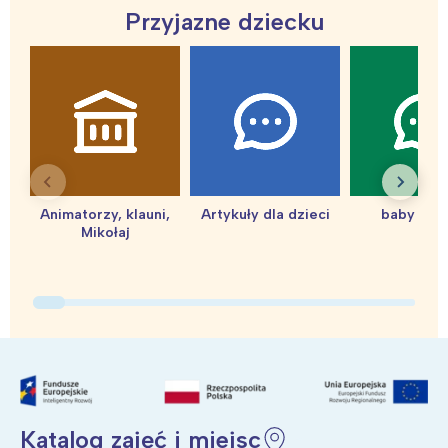
tego regionu:
Przyjazne dziecku
Warszawa
Śląsk
Łódź
Kraków
Trójmiasto
Południe
Poznań
Północ
Wrocław
Wszystkie
Animatorzy, klauni,
Artykuły dla dzieci
baby sho
Mikołaj
Wybieram
Katalog zajęć i miejsc