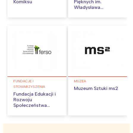
Komiksu
Pięknych im.
Władysława
Strzemińskiego w
Łodzi –
Laboratorium
Działań
Artystycznych
FUNDACJE I
MUZEA
STOWARZYSZENIA
Muzeum Sztuki ms2
Fundacja Edukacji i
Rozwoju
Społeczeństwa
Obywatelskiego
(FERSO)
Interesują mnie wydarzenia z