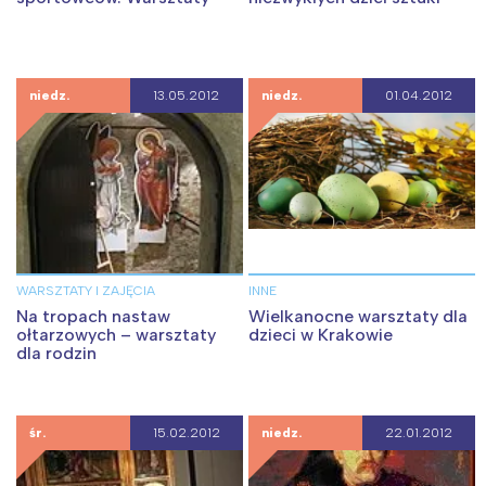
niedz.
13.05.2012
niedz.
01.04.2012
WARSZTATY I ZAJĘCIA
INNE
Na tropach nastaw
Wielkanocne warsztaty dla
ołtarzowych – warsztaty
dzieci w Krakowie
dla rodzin
śr.
15.02.2012
niedz.
22.01.2012