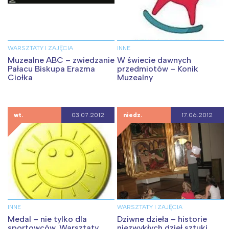
WARSZTATY I ZAJĘCIA
INNE
Muzealne ABC – zwiedzanie
W świecie dawnych
Pałacu Biskupa Erazma
przedmiotów – Konik
Ciołka
Muzealny
wt.
03.07.2012
niedz.
17.06.2012
INNE
WARSZTATY I ZAJĘCIA
Medal – nie tylko dla
Dziwne dzieła – historie
sportowców. Warsztaty
niezwykłych dzieł sztuki