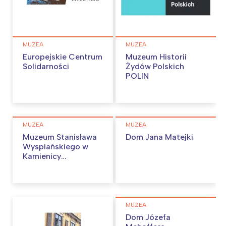
Poznań
Północ
Wrocław
Wszystkie
MUZEA
MUZEA
Europejskie Centrum
Muzeum Historii
Wybieram
Solidarności
Żydów Polskich
POLIN
MUZEA
MUZEA
Muzeum Stanisława
Dom Jana Matejki
Wyspiańskiego w
Kamienicy
Szołayskich
MUZEA
Dom Józefa