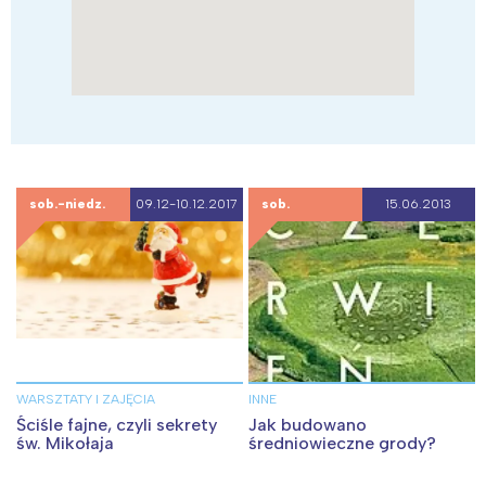
sob.-niedz.
09.12-10.12.2017
sob.
15.06.2013
WARSZTATY I ZAJĘCIA
INNE
Ściśle fajne, czyli sekrety
Jak budowano
św. Mikołaja
średniowieczne grody?