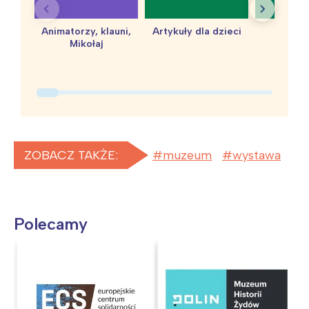
Animatorzy, klauni,
Artykuły dla dzieci
baby 
Mikołaj
ZOBACZ TAKŻE:
muzeum
wystawa
Interesują mnie wydarzenia z
tego regionu:
Polecamy
Warszawa
Śląsk
Łódź
Kraków
Trójmiasto
Południe