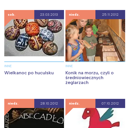
sob.
23.03.2013
niedz.
25.11.2012
INNE
INNE
Wielkanoc po huculsku
Konik na morzu, czyli o
średniowiecznych
żeglarzach
niedz.
28.10.2012
niedz.
07.10.2012