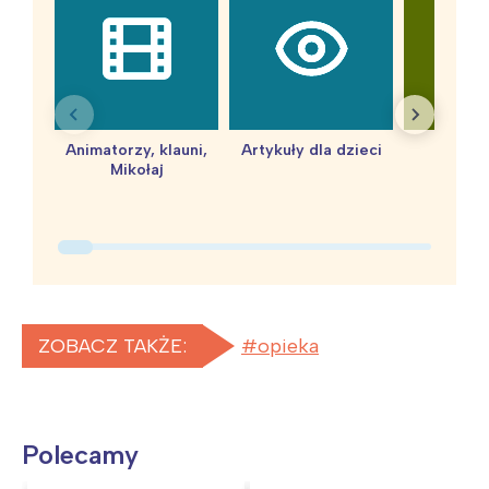
Animatorzy, klauni,
Artykuły dla dzieci
baby 
Mikołaj
ZOBACZ TAKŻE:
opieka
Polecamy