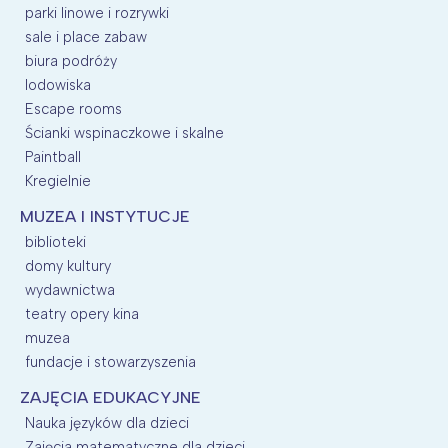
parki linowe i rozrywki
sale i place zabaw
biura podróży
lodowiska
Escape rooms
Ścianki wspinaczkowe i skalne
Paintball
Kregielnie
MUZEA I INSTYTUCJE
biblioteki
domy kultury
wydawnictwa
teatry opery kina
muzea
fundacje i stowarzyszenia
ZAJĘCIA EDUKACYJNE
Nauka języków dla dzieci
Zajęcia matematyczne dla dzieci