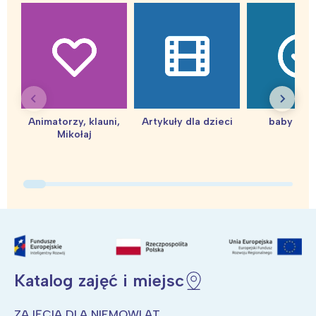
Warszawa
Śląsk
Łódź
Kraków
Trójmiasto
Południe
Poznań
Północ
Wrocław
Wszystkie
Animatorzy, klauni,
Artykuły dla dzieci
baby sho
Mikołaj
Wybieram
Katalog zajęć i miejsc
ZAJĘCIA DLA NIEMOWLĄT