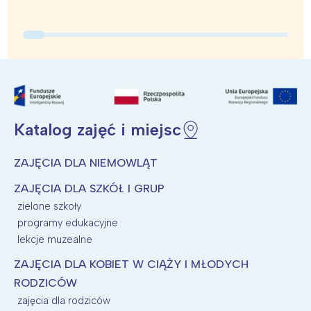
Trójmiasto
Południe
Poznań
Północ
Wrocław
Wszystkie
Wybieram
Katalog zajęć i miejsc
ZAJĘCIA DLA NIEMOWLĄT
ZAJĘCIA DLA SZKÓŁ I GRUP
zielone szkoły
programy edukacyjne
lekcje muzealne
ZAJĘCIA DLA KOBIET W CIĄŻY I MŁODYCH
RODZICÓW
zajęcia dla rodziców