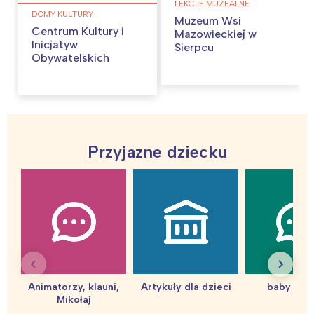
LEKCJE MUZEALNE
DOMY KULTURY
Muzeum Wsi
Centrum Kultury i
Mazowieckiej w
Inicjatyw
Sierpcu
Obywatelskich
Przyjazne dziecku
Interesują mnie wydarzenia z
tego regionu:
Warszawa
Śląsk
Animatorzy, klauni,
Artykuły dla dzieci
baby sho
Łódź
Kraków
Mikołaj