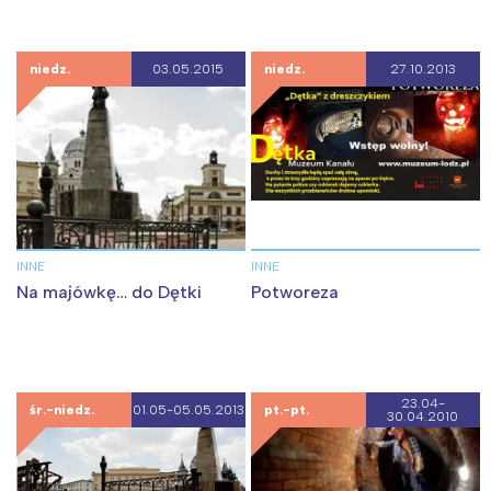
niedz.
03.05.2015
niedz.
27.10.2013
INNE
INNE
Na majówkę… do Dętki
Potworeza
23.04-
śr.-niedz.
01.05-05.05.2013
pt.-pt.
30.04.2010