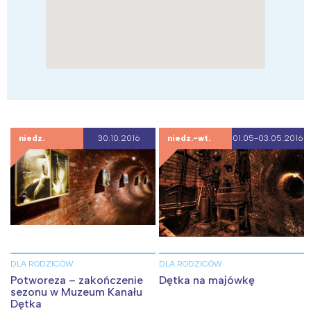
Warszawa
Śląsk
Łódź
Kraków
Trójmiasto
Południe
Poznań
Północ
Wrocław
Wszystkie
Wybieram
niedz.
30.10.2016
niedz.-wt.
01.05-03.05.2016
DLA RODZICÓW
DLA RODZICÓW
Potworeza – zakończenie
Dętka na majówkę
sezonu w Muzeum Kanału
Dętka