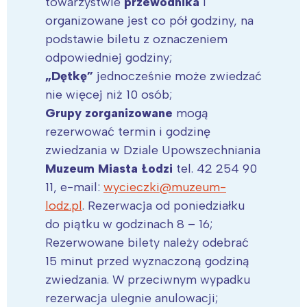
towarzystwie
przewodnika
i
organizowane jest co pół godziny, na
podstawie biletu z oznaczeniem
odpowiedniej godziny;
„Dętkę”
jednocześnie może zwiedzać
nie więcej niż 10 osób;
Grupy zorganizowane
mogą
rezerwować termin i godzinę
zwiedzania w Dziale Upowszechniania
Muzeum Miasta Łodzi
tel. 42 254 90
11, e-mail:
wycieczki@muzeum-
lodz.pl
. Rezerwacja od poniedziałku
do piątku w godzinach 8 – 16;
Rezerwowane bilety należy odebrać
15 minut przed wyznaczoną godziną
zwiedzania. W przeciwnym wypadku
rezerwacja ulegnie anulowacji;