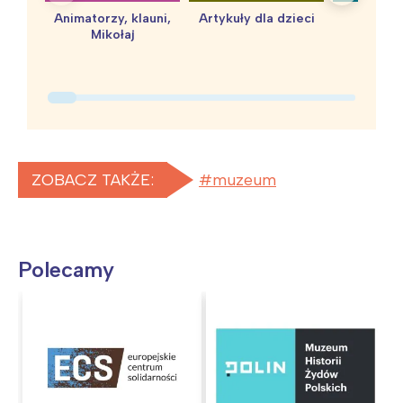
Animatorzy, klauni,
Artykuły dla dzieci
baby 
Mikołaj
ZOBACZ TAKŻE:
muzeum
Polecamy