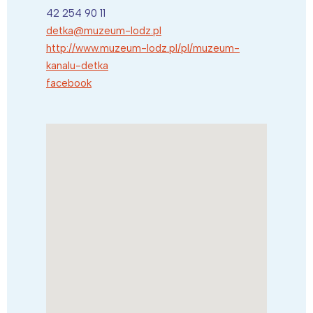
42 254 90 11
detka@muzeum-lodz.pl
http://www.muzeum-lodz.pl/pl/muzeum-
kanalu-detka
facebook
Interesują mnie wydarzenia z
tego regionu: