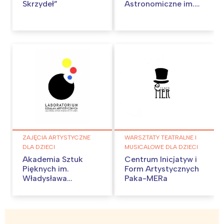
Skrzydeł”
Astronomiczne im.
Arego Sternfelda
ZAJĘCIA ARTYSTYCZNE
WARSZTATY TEATRALNE I
DLA DZIECI
MUSICALOWE DLA DZIECI
Akademia Sztuk
Centrum Inicjatyw i
Pięknych im.
Form Artystycznych
Władysława
Paka-MERa
Strzemińskiego w
Łodzi –
Laboratorium
Działań