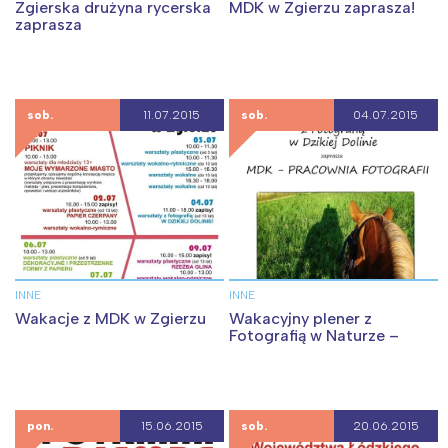
Zgierska drużyna rycerska
MDK w Zgierzu zaprasza!
zaprasza
sob.
11.07.2015
sob.
04.07.2015
INNE
INNE
Wakacje z MDK w Zgierzu
Wakacyjny plener z
Fotografią w Naturze –
pon.
15.06.2015
sob.
20.06.2015