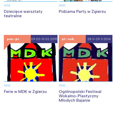
INNE
INNE
Dziecięce warsztaty
Pidżama Party w Zgierzu
teatralne
pon.-pt.
09.02-13.02.2015
pt.-sob.
28.11-29.11.2014
INNE
INNE
Ferie w MDK w Zgierzu
Ogólnopolski Festiwal
Wokalno-Plastyczny
Młodych Bajanie