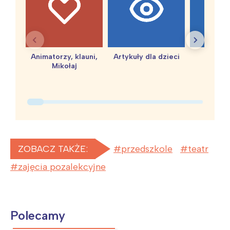
Animatorzy, klauni,
Artykuły dla dzieci
baby 
Mikołaj
ZOBACZ TAKŻE:
przedszkole
teatr
zajęcia pozalekcyjne
Polecamy