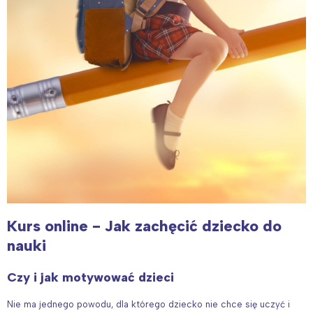
Interesują mnie wydarzenia z
tego regionu:
Warszawa
Śląsk
Kurs online - Jak zachęcić dziecko do
Łódź
Kraków
nauki
Trójmiasto
Południe
Poznań
Północ
Czy i jak motywować dzieci
Wrocław
Wszystkie
Nie ma jednego powodu, dla którego dziecko nie chce się uczyć i