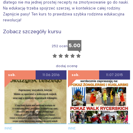
dlatego nie ma jednej prostej recepty na zmotywowanie go do nauki.
Wybieram
Na edukację trzeba spojrzeć szerzej, w kontekście całej rodziny.
Zapnijcie pasy! Ten kurs to prawdziwa szybka rodzinna edukacyjna
rewolucja!
Zobacz szczegóły kursu
5.00
252 ocen
☆
☆
☆
☆
☆
dodaj ocenę
sob.
11.06.2016
sob.
11.07.2015
INNE
INNE