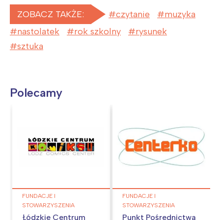
ZOBACZ TAKŻE:
czytanie
muzyka
nastolatek
rok szkolny
rysunek
sztuka
Polecamy
FUNDACJE I
FUNDACJE I
STOWARZYSZENIA
STOWARZYSZENIA
Łódzkie Centrum
Punkt Pośrednictwa