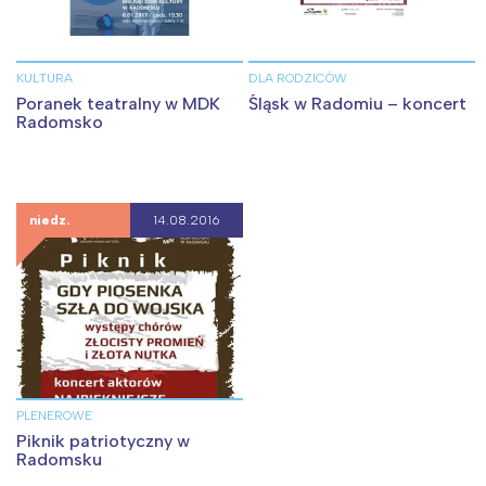
KULTURA
DLA RODZICÓW
Poranek teatralny w MDK
Śląsk w Radomiu – koncert
Radomsko
niedz.
14.08.2016
Interesują mnie wydarzenia z
tego regionu:
PLENEROWE
Warszawa
Śląsk
Piknik patriotyczny w
Radomsku
Łódź
Kraków