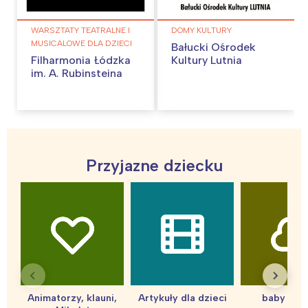
WARSZTATY TEATRALNE I
DOMY KULTURY
MUSICALOWE DLA DZIECI
Bałucki Ośrodek
Filharmonia Łódzka
Kultury Lutnia
im. A. Rubinsteina
Przyjazne dziecku
Animatorzy, klauni,
Artykuły dla dzieci
baby sho