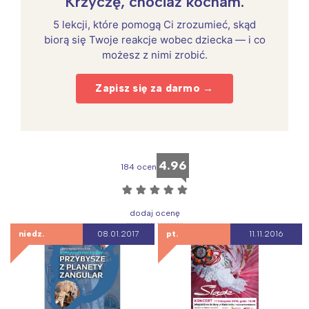
Krzyczę, chociaż kocham.
5 lekcji, które pomogą Ci zrozumieć, skąd
biorą się Twoje reakcje wobec dziecka — i co
możesz z nimi zrobić.
Zapisz się za darmo →
4.96
184 ocen
☆
☆
☆
☆
☆
dodaj ocenę
niedz.
08.01.2017
pt.
11.11.2016