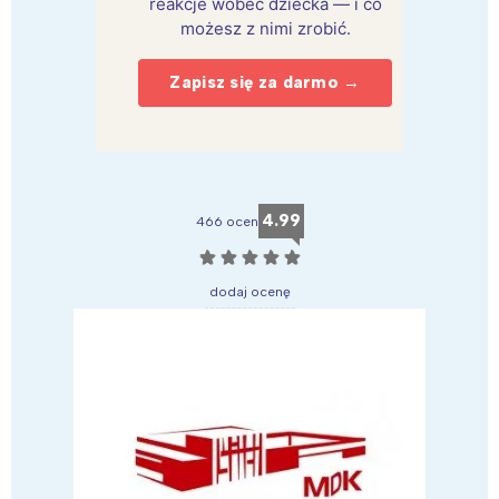
reakcje wobec dziecka — i co
możesz z nimi zrobić.
Zapisz się za darmo →
4.99
466 ocen
☆
☆
☆
☆
☆
dodaj ocenę