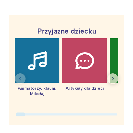
Trójmiasto
Południe
Poznań
Północ
Wrocław
Wszystkie
Przyjazne dziecku
Wybieram
Animatorzy, klauni,
Artykuły dla dzieci
baby 
Mikołaj