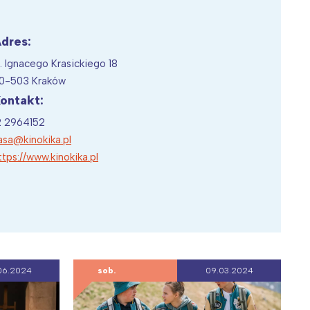
dres:
l. Ignacego Krasickiego 18
Wiewiórka na kwitnącym polu
0-503 Kraków
ontakt:
2 2964152
asa@kinokika.pl
ttps://www.kinokika.pl
06.2024
sob.
09.03.2024