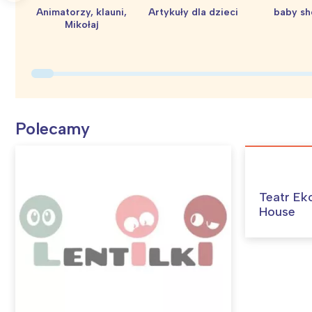
T
Animatorzy, klauni,
Artykuły dla dzieci
baby s
P
Mikołaj
W
Polecamy
Teatr Ek
House