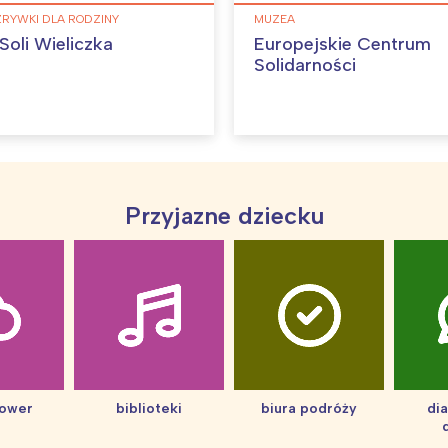
ZRYWKI DLA RODZINY
MUZEA
Soli Wieliczka
Europejskie Centrum
Solidarności
Przyjazne dziecku
hower
biblioteki
biura podróży
di