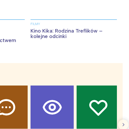
FILMY
Kino Kika: Rodzina Treflików –
kolejne odcinki
ictwem
: