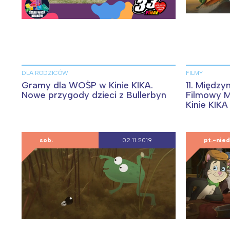
DLA RODZICÓW
FILMY
Gramy dla WOŚP w Kinie KIKA.
11. Międz
Nowe przygody dzieci z Bullerbyn
Filmowy
Kinie KIKA
sob.
02.11.2019
pt.-nied