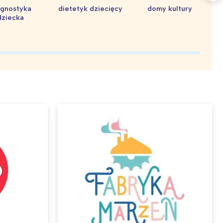
agnostyka
dietetyk dziecięcy
domy kultury
dziecka
d