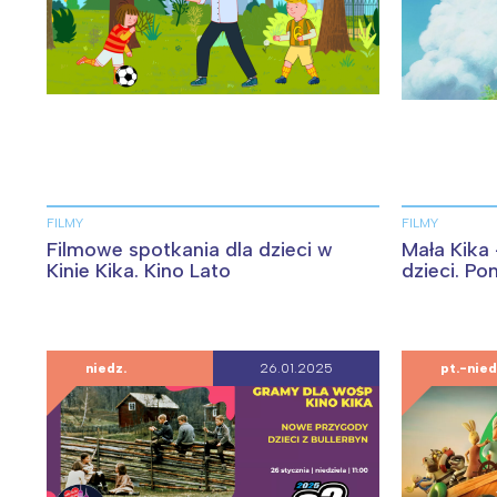
FILMY
FILMY
Filmowe spotkania dla dzieci w
Mała Kika 
Kinie Kika. Kino Lato
dzieci. Po
niedz.
26.01.2025
pt.-nied