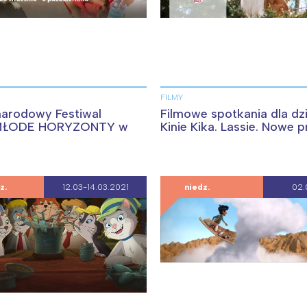
FILMY
ynarodowy Festiwal
Filmowe spotkania dla dz
 MŁODE HORYZONTY w
Kinie Kika. Lassie. Nowe 
z.
12.03-14.03.2021
niedz.
02.