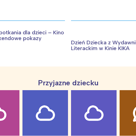
tkania dla dzieci – Kino
ekendowe pokazy
Dzień Dziecka z Wydawn
Literackim w Kinie KIKA
Przyjazne dziecku
Interesują mnie wydarzenia z tego regionu
arszawa
Śląsk
ódź
Kraków