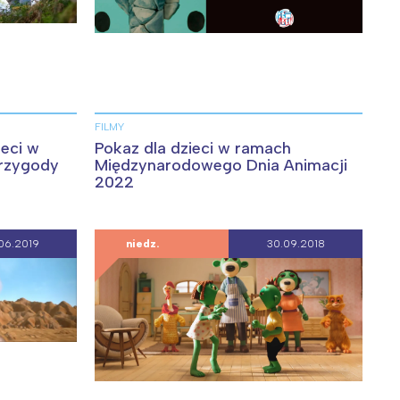
FILMY
ieci w
Pokaz dla dzieci w ramach
przygody
Międzynarodowego Dnia Animacji
2022
06.2019
niedz.
30.09.2018