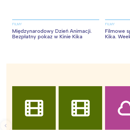
FILMY
FILMY
Międzynarodowy Dzień Animacji.
Filmowe spo
Bezpłatny pokaz w Kinie Kika
Kika. We
W
Ł