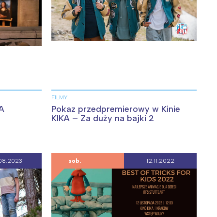
FILMY
KA
Pokaz przedpremierowy w Kinie
KIKA – Za duży na bajki 2
08.2023
sob.
12.11.2022