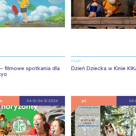
FILMY
– filmowe spotkania dla
Dzień Dziecka w Kinie KI
nyo
z.
04.10-06.10.2024
pt.
04.