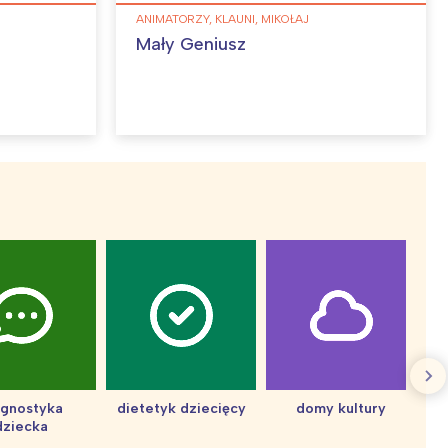
ANIMATORZY, KLAUNI, MIKOŁAJ
Mały Geniusz
agnostyka
dietetyk dziecięcy
domy kultury
dziecka
d