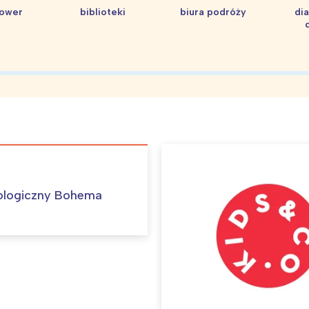
rójmiasto
Południe
hower
biblioteki
biura podróży
di
oznań
Północ
rocław
Wszystkie
Wybieram
ologiczny Bohema