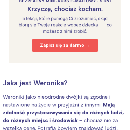
BEZPŁATNY MINI-KURS E-MAILOWY · 5 DNI
Krzyczę, chociaż kocham.
5 lekcji, które pomogą Ci zrozumieć, skąd
biorą się Twoje reakcje wobec dziecka — i co
możesz z nimi zrobić.
Zapisz się za darmo →
Jaka jest Weronika?
Weroniki jako nieodrodne dwójki są zgodne i
nastawione na życie w przyjaźni z innymi.
Mają
zdolność przystosowywania się do różnych ludzi,
do różnych miejsc i środowisk
– chociaż nie za
wszelką cenę. Potrafią bowiem znajdować ludzi,