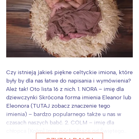
Czy istnieją jakieś piękne celtyckie imiona, które
były by dla nas łatwe do napisania i wymówienia?
Ależ tak! Oto lista 16 z nich. 1. NORA – imię dla
dziewczynki Skrócona forma imienia Eleanor lub
Eleonora (TUTAJ zobacz znaczenie tego
imienia) – bardzo popularnego także u nas w
czasach naszych babć. 2. COLM – imię dla
chłopca [Kolm] Imię pochodzące od Świętego...