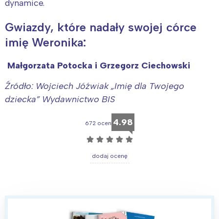
dynamice.
Gwiazdy, które nadały swojej córce
Interesują mnie wydarzenia z
imię Weronika:
tego regionu:
Małgorzata Potocka i Grzegorz Ciechowski
Warszawa
Śląsk
Źródło: Wojciech Jóźwiak „Imię dla Twojego
dziecka” Wydawnictwo BIS
Łódź
Kraków
Trójmiasto
Południe
4.98
672 ocen
Poznań
Północ
☆
☆
☆
☆
☆
Wrocław
Wszystkie
dodaj ocenę
Wybieram