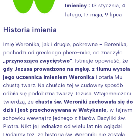
Imieniny :
13 stycznia, 4
lutego, 17 maja, 9 lipca
Historia imienia
Imię Weronika, jak i drugie, pokrewne – Berenika,
pochodzi od greckiego phere-nike, co znaczyło
„przynosząca zwycięstwo”
. Istnieje opowieść, że
gdy Jezusa prowadzono na mękę, z tłumu wyszła
jego uczennica imieniem Weronika
i otarła Mu
chustą twarz. Na chuście tej w cudowny sposób
odbiła się podobizna twarzy Jezusa. Wtajemniczeni
twierdzą, że
chusta św. Weroniki zachowała się do
dziś i jest przechowywana w Watykanie
, w tajnym
schowku wewnątrz jednego z filarów Bazyliki św.
Piotra. Nikt jej jednakże od wielu lat nie oglądał.
Dodajmy też, że historia św. Weroniki nie została