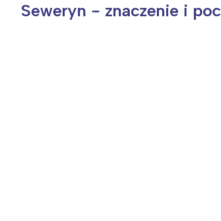
Seweryn - znaczenie i poc
Wiosenny koncert ptaków na płocie
Kwitnąca wiśn