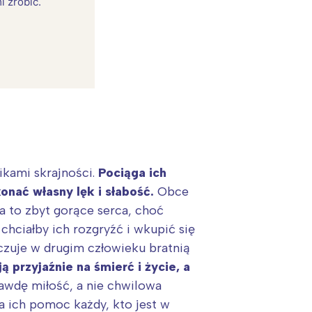
i zrobić.
ikami skrajności.
Pociąga ich
onać własny lęk i słabość.
Obce
na to zbyt gorące serca, choć
:
chciałby ich rozgryźć i wkupić się
oczuje w drugim człowieku bratnią
przyjaźnie na śmierć i życie, a
awdę miłość, a nie chwilowa
a ich pomoc każdy, kto jest w