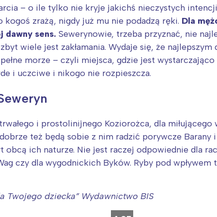
rójmiasto
Południe
rcia – o ile tylko nie kryje jakichś nieczystych inten
oznań
Północ
do kogoś zrażą, nigdy już mu nie podadzą ręki.
Dla mężc
rocław
Wszystkie
ój dawny sens.
Sewerynowie, trzeba przyznać, nie najl
e zbyt wiele jest zakłamania. Wydaje się, że najlepszy
Wybieram
pełne morze – czyli miejsca, gdzie jest wystarczająco w
de i uczciwe i nikogo nie rozpieszcza.
 Seweryn
trwałego i prostolinijnego Koziorożca, dla miłująceg
rze też będą sobie z nim radzić porywcze Barany i S
t obcą ich naturze. Nie jest raczej odpowiednie dla r
 i Wag czy dla wygodnickich Byków. Ryby pod wpływem
dla Twojego dziecka” Wydawnictwo BIS