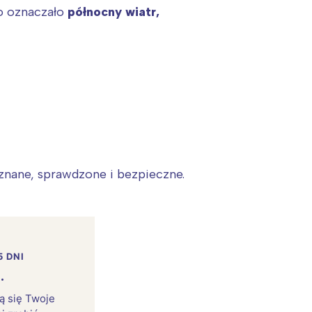
to oznaczało
północny wiatr,
znane, sprawdzone i bezpieczne.
5 DNI
.
rą się Twoje