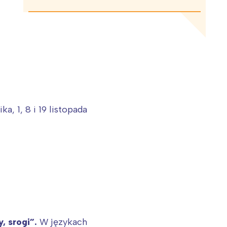
a, 1, 8 i 19 listopada
, srogi”.
W językach