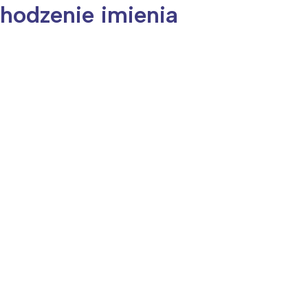
hodzenie imienia
ia i jej płatki
Pszczoła i kwitnący ul