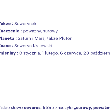
Także :
Sewerynek
Znaczenie :
poważny, surowy
Planeta :
Saturn i Mars, także Pluton
Znane :
Seweryn Krajewski
Imieniny :
8 stycznia, 1 lutego, 8 czerwca, 23 październik
ińskie słowo
severus
, które znaczyło
„surowy, poważny