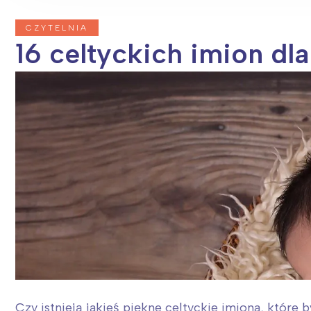
CZYTELNIA
16 celtyckich imion dla
Czy istnieją jakieś piękne celtyckie imiona, które b