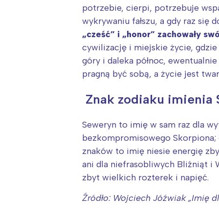
T
potrzebie, cierpi, potrzebuje wspa
P
wykrywaniu fałszu, a gdy raz się 
W
„cześć” i „honor” zachowały sw
cywilizację i miejskie życie, gdzi
góry i daleka północ, ewentualnie 
pragną być sobą, a życie jest twar
Znak zodiaku imienia
Seweryn to imię w sam raz dla wy
bezkompromisowego Skorpiona; dob
znaków to imię niesie energię zby
ani dla niefrasobliwych Bliźniąt
zbyt wielkich rozterek i napięć.
Źródło: Wojciech Jóźwiak „Imię 