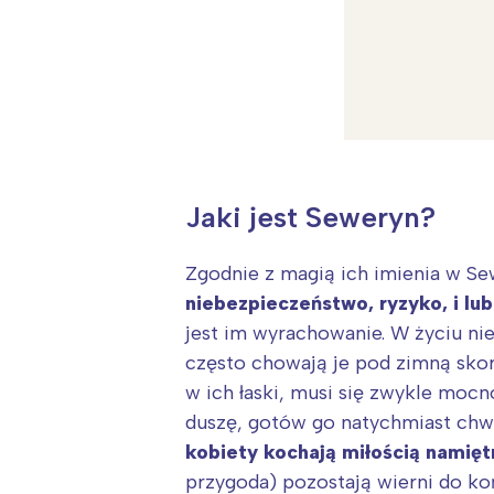
Jaki jest Seweryn?
Zgodnie z magią ich imienia w Se
niebezpieczeństwo, ryzyko, i lub
jest im wyrachowanie. W życiu nie
często chowają je pod zimną skoru
w ich łaski, musi się zwykle mocn
duszę, gotów go natychmiast chw
W
kobiety kochają miłością namięt
Ł
przygoda) pozostają wierni do koń