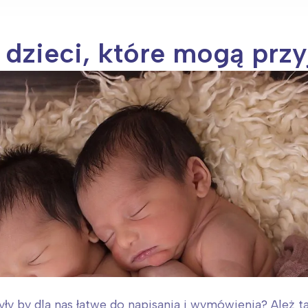
 dzieci, które mogą przy
yły by dla nas łatwe do napisania i wymówienia? Ależ tak