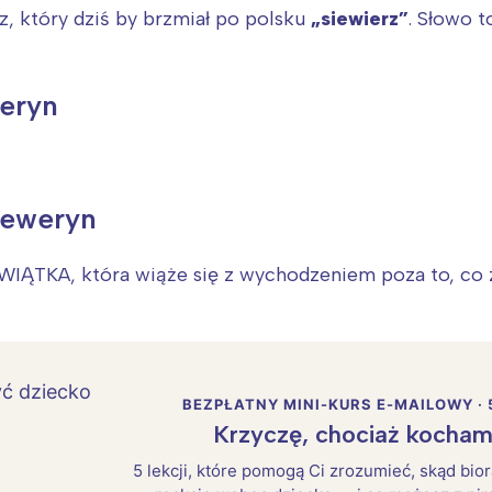
z, który dziś by brzmiał po polsku
„siewierz”
. Słowo 
eryn
Seweryn
WIĄTKA, która wiąże się z wychodzeniem poza to, co 
BEZPŁATNY MINI-KURS E-MAILOWY · 
Krzyczę, chociaż kocham
5 lekcji, które pomogą Ci zrozumieć, skąd bio