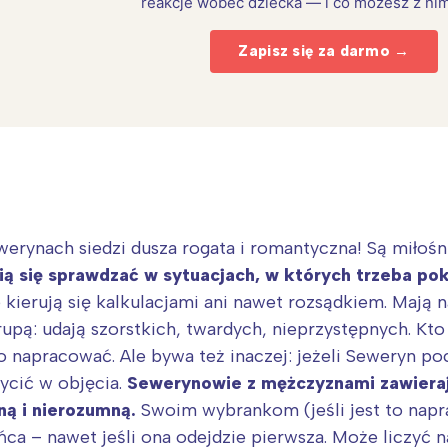
reakcje wobec dziecka — i co możesz z nim
Zapisz się za darmo →
werynach siedzi dusza rogata i romantyczna! Są miłośn
ią się sprawdzać w sytuacjach, w których trzeba pok
 kierują się kalkulacjami ani nawet rozsądkiem. Mają 
Interesują mnie wydarzenia z tego regionu
pą: udają szorstkich, twardych, nieprzystępnych. Kto 
o napracować. Ale bywa też inaczej: jeżeli Seweryn p
ycić w objęcia.
Sewerynowie z mężczyznami zawierają 
arszawa
Śląsk
ną i nierozumną.
Swoim wybrankom (jeśli jest to napr
ódź
Kraków
ca – nawet jeśli ona odejdzie pierwsza. Może liczyć n