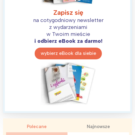
Zapisz się
na cotygodniowy newsletter
z wydarzeniami
w Twoim mieście
i odbierz eBook za darmo!
wybierz eBook dla siebie
Interesują mnie wydarzenia z
tego regionu:
Warszawa
Śląsk
Łódź
Kraków
Trójmiasto
Południe
Poznań
Północ
Wrocław
Wszystkie
Polecane
Najnowsze