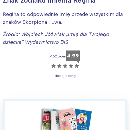
Znak zodiaku imienia Regina
Regina to odpowiednie imię przede wszystkim dla
znaków Skorpiona i Lwa.
Źródło: Wojciech Jóźwiak „Imię dla Twojego
dziecka” Wydawnictwo BIS
4.99
462 ocen
☆
☆
☆
☆
☆
dodaj ocenę