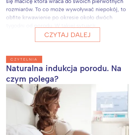
się macicę która wraca do swoich pierwotnych
rozmiarów. To co może wywoływać niepokój, to
obfite krwawienie po okresie około dwóch
tygodni od porodu. W takiej sytuacji...
CZYTAJ DALEJ
CZYTELNIA
Naturalna indukcja porodu. Na
czym polega?