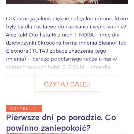
Czy istnieją jakieś piękne celtyckie imiona, które
były by dla nas łatwe do napisania i wymówienia?
Ależ tak! Oto lista 16 z nich. 1. NORA – imię dla
dziewczynki Skrócona forma imienia Eleanor lub
Eleonora (TUTAJ zobacz znaczenie tego
imienia) – bardzo popularnego także u nas w
czasach naszych babć. 2. COLM – imię dla
chłopca [Kolm] Imię pochodzące od Świętego...
CZYTAJ DALEJ
CZYTELNIA
Pierwsze dni po porodzie. Co
powinno zaniepokoić?