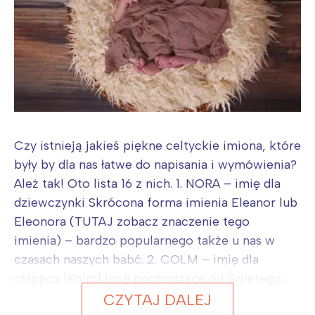
Czy istnieją jakieś piękne celtyckie imiona, które
były by dla nas łatwe do napisania i wymówienia?
Ależ tak! Oto lista 16 z nich. 1. NORA – imię dla
dziewczynki Skrócona forma imienia Eleanor lub
Eleonora (TUTAJ zobacz znaczenie tego
imienia) – bardzo popularnego także u nas w
czasach naszych babć. 2. COLM – imię dla
chłopca [Kolm] Imię pochodzące od Świętego...
CZYTAJ DALEJ