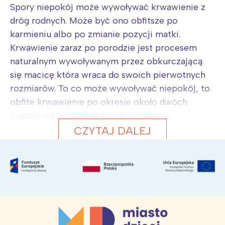
Spory niepokój może wywoływać krwawienie z
dróg rodnych. Może być ono obfitsze po
karmieniu albo po zmianie pozycji matki.
Krwawienie zaraz po porodzie jest procesem
naturalnym wywoływanym przez obkurczającą
się macicę która wraca do swoich pierwotnych
rozmiarów. To co może wywoływać niepokój, to
obfite krwawienie po okresie około dwóch
tygodni od porodu. W takiej sytuacji...
CZYTAJ DALEJ