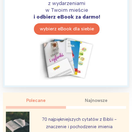
z wydarzeniami
w Twoim mieście
i odbierz eBook za darmo!
wybierz eBook dla siebie
Interesują mnie wydarzenia z
tego regionu:
Warszawa
Śląsk
Łódź
Kraków
Trójmiasto
Południe
Poznań
Północ
Polecane
Najnowsze
Wrocław
Wszystkie
70 najpiękniejszych cytatów z Biblii -
Wybieram
znaczenie i pochodzenie imienia