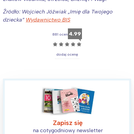
Źródło: Wojciech Jóźwiak „Imię dla Twojego
dziecka”
Wydawnictwo BIS
4.99
881 ocen
☆
☆
☆
☆
☆
dodaj ocenę
Zapisz się
na cotygodniowy newsletter