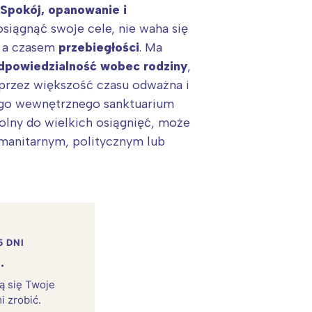
Spokój, opanowanie i
osiągnąć swoje cele, nie waha się
, a czasem
przebiegłości
. Ma
dpowiedzialność wobec rodziny
,
t przez większość czasu odważna i
jego wewnętrznego sanktuarium
dolny do wielkich osiągnięć, może
umanitarnym, politycznym lub
5 DNI
.
rą się Twoje
i zrobić.