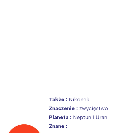
ia i jej płatki
Pszczoła i kwitnący ul
Także :
Nikonek
Znaczenie :
zwycięstwo
Planeta :
Neptun i Uran
Znane :