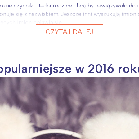
żne czynniki. Jedni rodzice chcą by nawiązywało do ro
uje się z nazwiskiem. Jeszcze inni wyszukują imion or
ęcych imion pojawia się...
CZYTAJ DALEJ
opularniejsze w 2016 rok