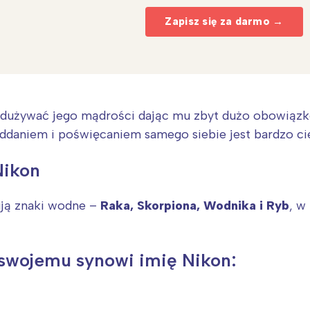
Zapisz się za darmo →
 nadużywać jego mądrości dając mu zbyt dużo obowiąz
ddaniem i poświęcaniem samego siebie jest bardzo ci
Nikon
ują znaki wodne –
Raka, Skorpiona, Wodnika i Ryb
, w
Interesują mnie wydarzenia z tego regionu
 swojemu synowi imię Nikon:
arszawa
Śląsk
ódź
Kraków