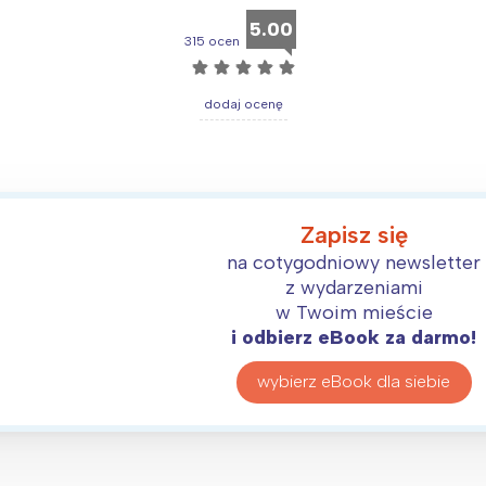
rójmiasto
Południe
5.00
oznań
Północ
315 ocen
rocław
Wszystkie
☆
☆
☆
☆
☆
dodaj ocenę
Wybieram
Zapisz się
na cotygodniowy newsletter
z wydarzeniami
w Twoim mieście
i odbierz eBook za darmo!
wybierz eBook dla siebie