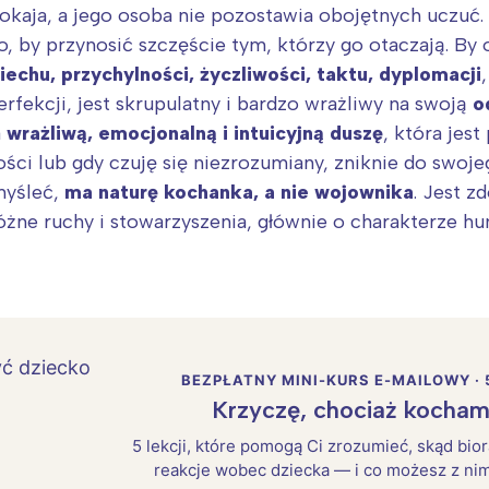
okaja, a jego osoba nie pozostawia obojętnych uczuć.
go, by przynosić szczęście tym, którzy go otaczają. By 
echu, przychylności, życzliwości, taktu, dyplomacji
erfekcji, jest skrupulatny i bardzo wrażliwy na swoją
o
a
wrażliwą, emocjonalną i intuicyjną duszę
, która jes
ści lub gdy czuję się niezrozumiany, zniknie do swo
myśleć,
ma naturę kochanka, a nie wojownika
. Jest z
żne ruchy i stowarzyszenia, głównie o charakterze h
BEZPŁATNY MINI-KURS E-MAILOWY · 
Krzyczę, chociaż kocham
5 lekcji, które pomogą Ci zrozumieć, skąd bio
reakcje wobec dziecka — i co możesz z nim