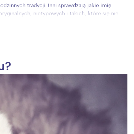
dzinnych tradycji. Inni sprawdzają jakie imię
yginalnych, nietypowych i takich, które się nie
u?