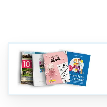
T
P
W