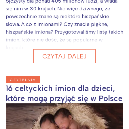
ojczysty dla ponad 405 milionów ludzi, a włada
się nim w 30 krajach. Nic więc dziwnego, że
powszechnie znane są niektóre hiszpańskie
słowa. A co z imionami? Czy znacie piękne,
hiszpańskie imiona? Przygotowaliśmy listę takich
imion, które nie dość, że są popularne w
krajach...
CZYTAJ DALEJ
CZYTELNIA
16 celtyckich imion dla dzieci,
które mogą przyjąć się w Polsce