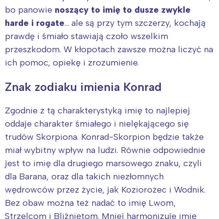
bo panowie
noszący to imię to dusze zwykle
harde i rogate
… ale są przy tym szczerzy, kochają
prawdę i śmiało stawiają czoło wszelkim
przeszkodom. W kłopotach zawsze można liczyć na
ich pomoc, opiekę i zrozumienie.
Znak zodiaku imienia Konrad
Zgodnie z tą charakterystyką imię to najlepiej
oddaje charakter śmiałego i nielękającego się
trudów Skorpiona. Konrad-Skorpion będzie także
miał wybitny wpływ na ludzi. Równie odpowiednie
jest to imię dla drugiego marsowego znaku, czyli
dla Barana, oraz dla takich niezłomnych
wędrowców przez życie, jak Koziorożec i Wodnik.
Bez obaw można też nadać to imię Lwom,
Strzelcom i Bliźniętom. Mniej harmonizuje imię