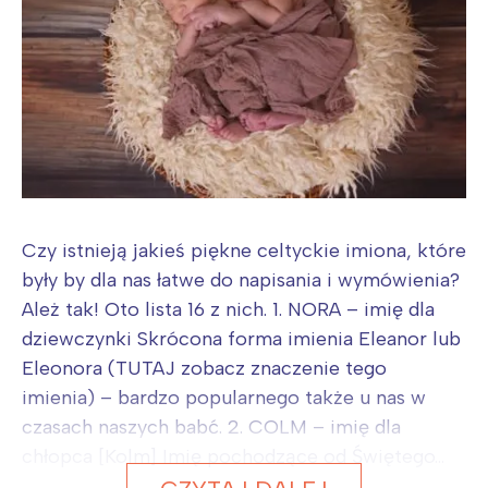
Czy istnieją jakieś piękne celtyckie imiona, które
były by dla nas łatwe do napisania i wymówienia?
Ależ tak! Oto lista 16 z nich. 1. NORA – imię dla
dziewczynki Skrócona forma imienia Eleanor lub
Eleonora (TUTAJ zobacz znaczenie tego
imienia) – bardzo popularnego także u nas w
czasach naszych babć. 2. COLM – imię dla
chłopca [Kolm] Imię pochodzące od Świętego...