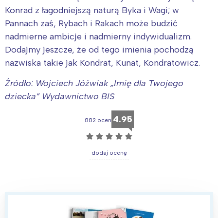
Interesują mnie wydarzenia z
Konrad z łagodniejszą naturą Byka i Wagi; w
Pannach zaś, Rybach i Rakach może budzić
tego regionu:
nadmierne ambicje i nadmierny indywidualizm.
Dodajmy jeszcze, że od tego imienia pochodzą
Warszawa
Śląsk
nazwiska takie jak Kondrat, Kunat, Kondratowicz.
Łódź
Kraków
Źródło: Wojciech Jóźwiak „Imię dla Twojego
Trójmiasto
Południe
dziecka” Wydawnictwo BIS
Poznań
Północ
Wrocław
Wszystkie
4.95
882 ocen
☆
☆
☆
☆
☆
Wybieram
dodaj ocenę