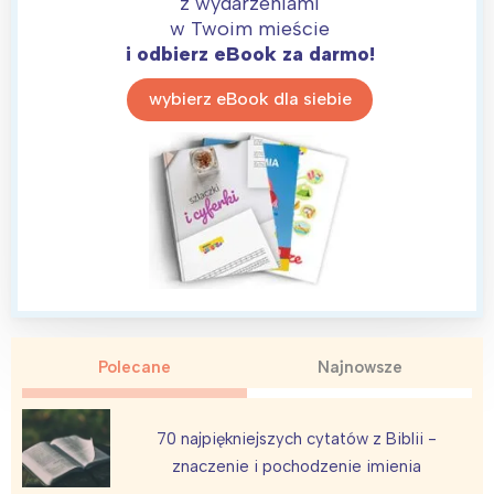
z wydarzeniami
w Twoim mieście
i odbierz eBook za darmo!
Warszawa
Śląsk
Łódź
Kraków
wybierz eBook dla siebie
Trójmiasto
Południe
Poznań
Północ
Wrocław
Wszystkie
Wybieram
Polecane
Najnowsze
70 najpiękniejszych cytatów z Biblii -
znaczenie i pochodzenie imienia