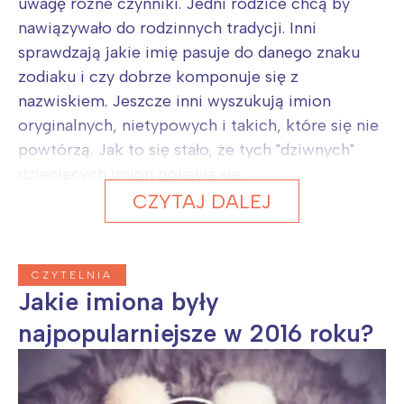
uwagę różne czynniki. Jedni rodzice chcą by
nawiązywało do rodzinnych tradycji. Inni
sprawdzają jakie imię pasuje do danego znaku
zodiaku i czy dobrze komponuje się z
nazwiskiem. Jeszcze inni wyszukują imion
oryginalnych, nietypowych i takich, które się nie
powtórzą. Jak to się stało, że tych "dziwnych"
dziecięcych imion pojawia się...
CZYTAJ DALEJ
CZYTELNIA
Jakie imiona były
najpopularniejsze w 2016 roku?