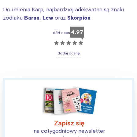
Do imienia Karp, najbardziej adekwatne są znaki
zodiaku
Baran, Lew
oraz
Skorpion
.
4.97
654 ocen
☆
☆
☆
☆
☆
dodaj ocenę
Zapisz się
Interesują mnie wydarzenia z
na cotygodniowy newsletter
tego regionu: