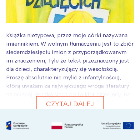
Książka nietypowa, przez moje córki nazywana
imiennikiem. W wolnym tłumaczeniu jest to zbiór
siedemdziesięciu imion z przyporządkowanym
im znaczeniem, Tyle że tekst przeznaczony jest
dla dzieci, charakteryzujący się wesołością.
Proszę absolutnie nie mylić z infantylnością,
którą uważam za największego wroga literatury
dziecięcej. Poetka sięga po folklor dziecięcy, na...
CZYTAJ DALEJ