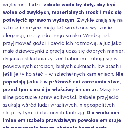
większość ludzi.
Izabele wiele by dały, aby być
wolne od zwykłych, materialnych trosk i móc się
poświęcić sprawom wyższym.
Zwykle znają się na
sztuce i muzyce, mają też wrodzone wyczucie
elegancji, mody i dobrego smaku. Wiedzą, jak
przyjmować gości i bawić ich rozmową, a już jako
małe dziewczynki z gracją uczą się dobrych manier,
dygania i składania życzeń babciom. Lubują się w
powiewnych strojach, białych sukniach, kwiatach i
jeśli je tylko stać – w szlachetnych kamieniach.
Nie
popadają
jednak
w próżność ani zarozumialstwo;
przed tym chroni je właściwy im umiar.
Mają też
silne poczucie sprawiedliwości. Izabele przyjaciół
szukają wśród ludzi wrażliwych, niepospolitych –
ale przy tym obdarzonych fantazją.
Dla wielu pań
imieniem Izabela prawdziwym powołaniem staje
się pomaganie innym, służenie komuś radą,