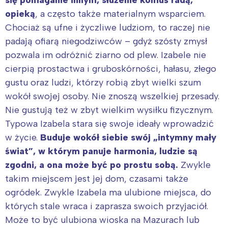
opieką
, a często także materialnym wsparciem.
Chociaż są ufne i życzliwe ludziom, to raczej nie
padają ofiarą niegodziwców – gdyż szósty zmysł
pozwala im odróżnić ziarno od plew. Izabele nie
cierpią prostactwa i gruboskórności, hałasu, złego
gustu oraz ludzi, którzy robią zbyt wielki szum
wokół swojej osoby. Nie znoszą wszelkiej przesady.
Nie gustują też w zbyt wielkim wysiłku fizycznym.
Typowa Izabela stara się swoje ideały wprowadzić
w życie.
Buduje wokół siebie swój „intymny mały
świat”, w którym panuje harmonia, ludzie są
zgodni, a ona może być po prostu sobą.
Zwykle
takim miejscem jest jej dom, czasami także
ogródek. Zwykle Izabela ma ulubione miejsca, do
których stale wraca i zaprasza swoich przyjaciół.
Może to być ulubiona wioska na Mazurach lub