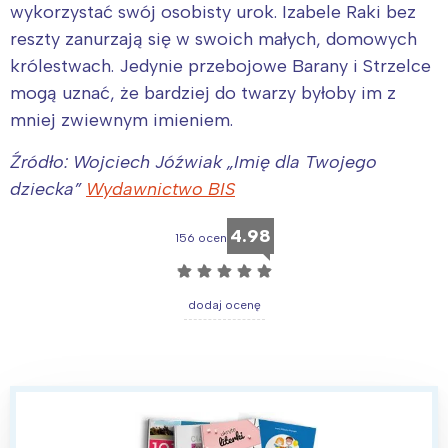
wykorzystać swój osobisty urok. Izabele Raki bez
reszty zanurzają się w swoich małych, domowych
królestwach. Jedynie przebojowe Barany i Strzelce
Interesują mnie wydarzenia z
mogą uznać, że bardziej do twarzy byłoby im z
tego regionu:
mniej zwiewnym imieniem.
Warszawa
Śląsk
Źródło: Wojciech Jóźwiak „Imię dla Twojego
dziecka”
Wydawnictwo BIS
Łódź
Kraków
Trójmiasto
Południe
4.98
156 ocen
Poznań
Północ
☆
☆
☆
☆
☆
Wrocław
Wszystkie
dodaj ocenę
Wybieram