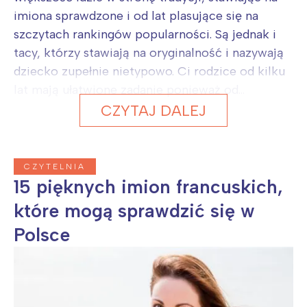
imiona sprawdzone i od lat plasujące się na
szczytach rankingów popularności. Są jednak i
tacy, którzy stawiają na oryginalność i nazywają
dziecko zupełnie nietypowo. Ci rodzice od kilku
lat mają ułatwione zadanie ponieważ od...
CZYTAJ DALEJ
CZYTELNIA
15 pięknych imion francuskich,
które mogą sprawdzić się w
Polsce