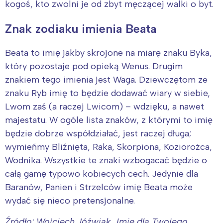
kogoś, kto zwolni je od zbyt męczącej walki o byt.
Znak zodiaku imienia Beata
Beata to imię jakby skrojone na miarę znaku Byka,
który pozostaje pod opieką Wenus. Drugim
znakiem tego imienia jest Waga. Dziewczętom ze
znaku Ryb imię to będzie dodawać wiary w siebie,
Lwom zaś (a raczej Lwicom) – wdzięku, a nawet
majestatu. W ogóle lista znaków, z którymi to imię
będzie dobrze współdziałać, jest raczej długa;
wymieńmy Bliźnięta, Raka, Skorpiona, Koziorożca,
Wodnika. Wszystkie te znaki wzbogacać będzie o
całą gamę typowo kobiecych cech. Jedynie dla
Baranów, Panien i Strzelców imię Beata może
wydać się nieco pretensjonalne.
Interesują mnie wydarzenia z
Źródło: Wojciech Jóźwiak „Imię dla Twojego