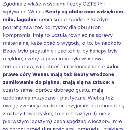
Zgodnie z właściwościami liczby CZTERY i
wpływami Wenus
Beaty są obdarzone wdziękiem,
miłe, łagodne
; cenią sobie zgodę i z każdym
potrafią zawrzeć korzystny dla obu stron
kompromis. Imię to uczula również na sprawy
materialne, każe dbać o wygody, o to, by naokoło
Beaty było przytulnie i zacisznie, by kanapy były
miękkie, i żeby zapewniona była właściwa
temperatura, wilgotność i nasłonecznienie.
Jako
prawe córy Wenus mają też Beaty wrodzone
zamiłowanie do piękna, znają się na sztuce
; a
często same, oprócz dobrego gustu, mają
uzdolnienia muzyczne i plastyczne. Wielką też
uwagę zwracają na dobór przyjaciół, bo chociaż są
z natury towarzyskie, to nie z każdym (i nie z
pierwszym lepszym) będą spędzać wieczory. Imię
to chroni przed skrajnościami, przesadą i brakiem