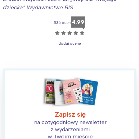
tego regionu:
dziecka” Wydawnictwo BIS
4.99
Warszawa
Śląsk
536 ocen
Łódź
Kraków
☆
☆
☆
☆
☆
Trójmiasto
Południe
dodaj ocenę
Poznań
Północ
Wrocław
Wszystkie
Wybieram
Zapisz się
na cotygodniowy newsletter
z wydarzeniami
w Twoim mieście