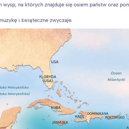
rójmiasto
Południe
ch wysp, na których znajduje się osiem państw oraz po
oznań
Północ
rocław
Wszystkie
muzykę i świąteczne zwyczaje.
Wybieram