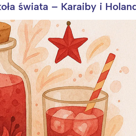
ła świata – Karaiby i Holan
ia i jej płatki
Pszczoła i kwitnący ul