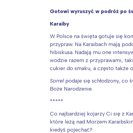
Gotowi wyruszyć w podróż po św
Karaiby
W Polsce na święta gotuje się kom
przypraw. Na Karaibach mają pod
hibiskusa. Nadają mu one intensy
wodzie razem z przyprawami, taki
cukier do smaku, a często także o
Sorrel
podaje się schłodzony, co ś
Boże Narodzenie.
*****
Co najbardziej kojarzy Ci się z K
W
które leżą nad Morzem Karaibskim
Ł
kiedyś pojechać?