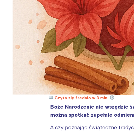
Czyta się średnio w 3 min.
Boże Narodzenie nie wszędzie św
można spotkać zupełnie odmienn
A czy poznając świąteczne tradyc