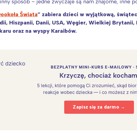
inny sposób – jedne zwyczaje są nam znajome, inne p
ookoła Świata
” zabiera dzieci w wyjątkową, świąte
ndii, Hiszpanii, Danii, USA, Węgier, Wielkiej Brytanii
skaru oraz na wyspy Karaibów.
BEZPŁATNY MINI-KURS E-MAILOWY · 
Krzyczę, chociaż kocham
5 lekcji, które pomogą Ci zrozumieć, skąd bio
reakcje wobec dziecka — i co możesz z nim
Zapisz się za darmo →