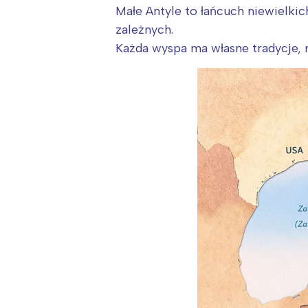
T
Małe Antyle to łańcuch niewielki
P
zależnych.
W
Każda wyspa ma własne tradycje, 