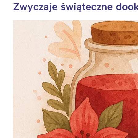
Zwyczaje świąteczne dooko
Wiosenny koncert ptaków na płocie
Kwitnąca wiśn