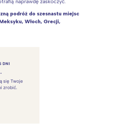
otrafią naprawdę zaskoczyć.
czną podróż do szesnastu miejsc
, Meksyku, Włoch, Grecji,
5 DNI
.
rą się Twoje
i zrobić.