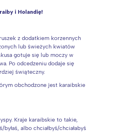
aiby i Holandię!
 gruszek z dodatkiem korzennych
zonych lub świeżych kwiatów
skusa gotuje się lub moczy w
wa. Po odcedzeniu dodaje się
rdziej świąteczny.
którym obchodzone jest karaibskie
:
spy. Kraje karaibskie to takie,
/byłaś, albo chciałbyś/chciałabyś