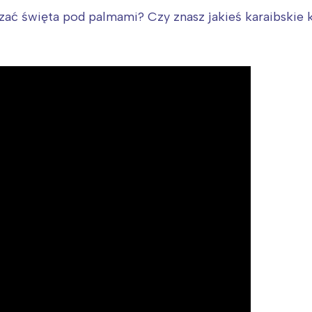
dzać święta pod palmami? Czy znasz jakieś karaibskie 