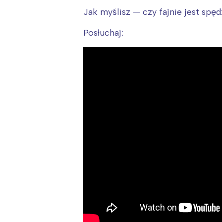
Jak myślisz — czy fajnie jest spę
Posłuchaj: