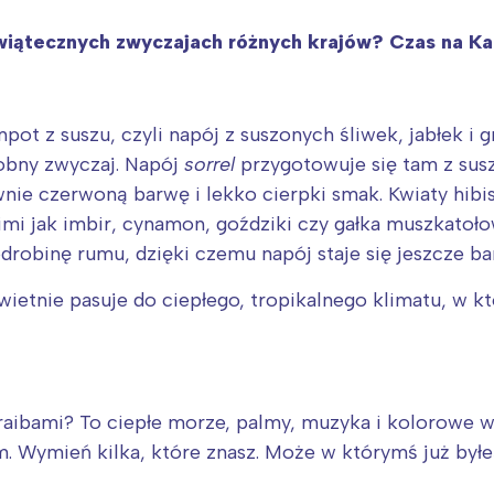
iątecznych zwyczajach różnych krajów? Czas na Kar
pot z suszu, czyli napój z suszonych śliwek, jabłek i
obny zwyczaj. Napój
sorrel
przygotowuje się tam z sus
wnie czerwoną barwę i lekko cierpki smak. Kwiaty hibi
mi jak imbir, cynamon, goździki czy gałka muszkatoło
drobinę rumu, dzięki czemu napój staje się jeszcze ba
wietnie pasuje do ciepłego, tropikalnego klimatu, w 
Interesują mnie wydarzenia z tego regionu
araibami? To ciepłe morze, palmy, muzyka i kolorowe wy
arszawa
Śląsk
. Wymień kilka, które znasz. Może w którymś już byłeś
ódź
Kraków