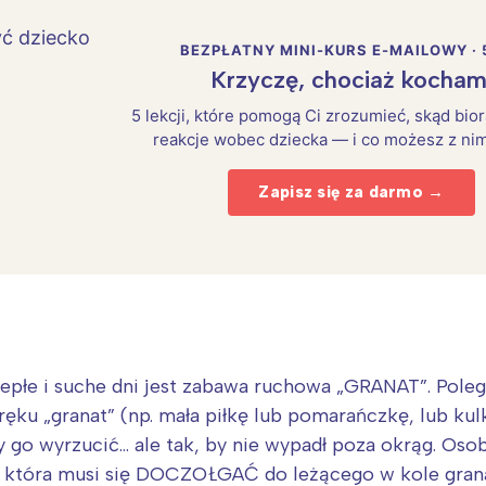
BEZPŁATNY MINI-KURS E-MAILOWY · 
Krzyczę, chociaż kocham
5 lekcji, które pomogą Ci zrozumieć, skąd bio
reakcje wobec dziecka — i co możesz z nim
Zapisz się za darmo →
Interesują mnie wydarzenia z tego regionu
łe i suche dni jest zabawa ruchowa „GRANAT”. Polega 
ręku „granat” (np. mała piłkę lub pomarańczkę, lub kul
arszawa
Śląsk
y go wyrzucić… ale tak, by nie wypadł poza okrąg. Os
ódź
Kraków
która musi się DOCZOŁGAĆ do leżącego w kole granat