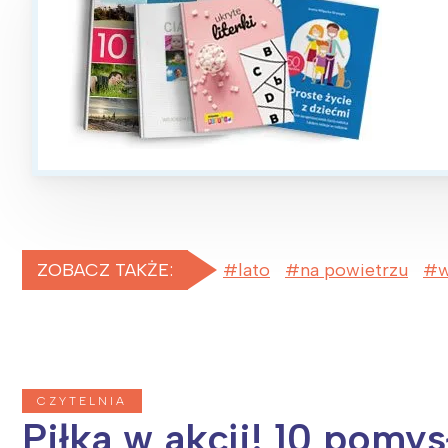
ZOBACZ TAKŻE:
lato
na powietrzu
w
CZYTELNIA
Piłka w akcji! 10 pomy