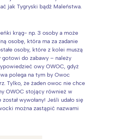
ać jak Tygryski bądź Maleństwa.
leńki krąg- np. 3 osoby a może
edną osobę, która ma za zadanie
ałe osoby, które z kolei muszą
y gotowi do zabawy – należy
s wypowiedzieć owy OWOC, gdyż
awa polega na tym by Owoc
z. Tylko, że żaden owoc nie chce
nny OWOC stojący również w
ostał wywołany! Jeśli udało się
wocki można zastąpić nazwami