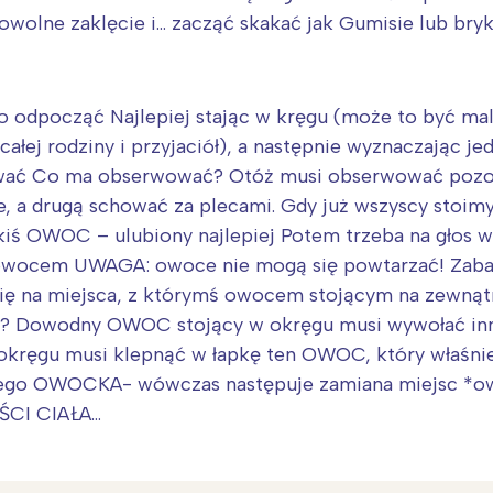
wolne zaklęcie i… zacząć skakać jak Gumisie lub bryk
o odpocząć Najlepiej stając w kręgu (może to być ma
 całej rodziny i przyjaciół), a następnie wyznaczając j
ować Co ma obserwować? Otóż musi obserwować pozost
e, a drugą schować za plecami. Gdy już wszyscy stoim
akiś OWOC – ulubiony najlepiej Potem trzeba na gło
 owocem UWAGA: owoce nie mogą się powtarzać! Zab
się na miejsca, z którymś owocem stojącym na zewnątr
ąć? Dowodny OWOC stojący w okręgu musi wywołać i
ręgu musi klepnąć w łapkę ten OWOC, który właśnie z
nego OWOCKA- wówczas następuje zamiana miejsc *o
CI CIAŁA…