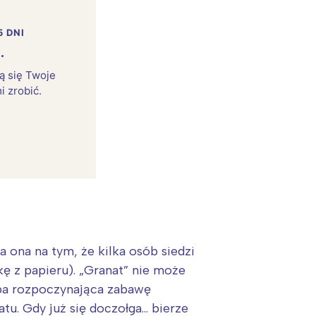
5 DNI
.
rą się Twoje
i zrobić.
:
ona na tym, że kilka osób siedzi
kę z papieru). „Granat” nie może
oba rozpoczynająca zabawę
u. Gdy już się doczołga… bierze