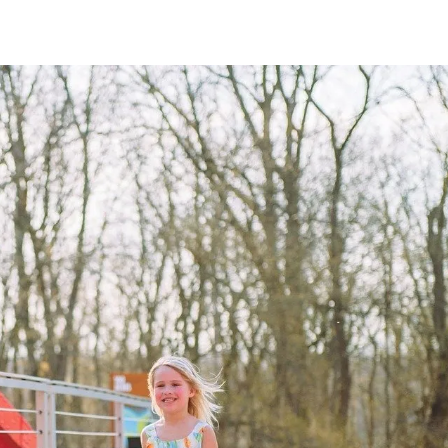
ia i jej płatki
Pszczoła i kwitnący ul