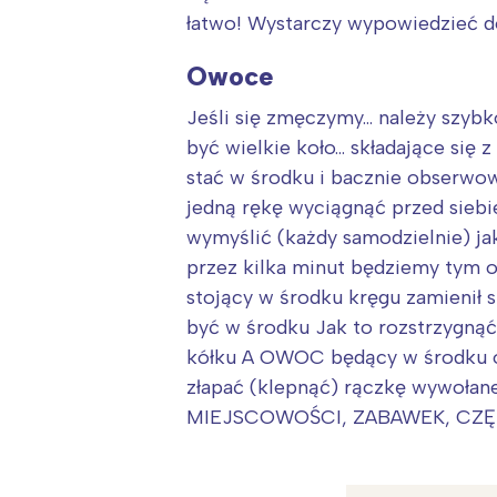
łatwo! Wystarczy wypowiedzieć do
Owoce
Jeśli się zmęczymy… należy szybk
być wielkie koło… składające się z
stać w środku i bacznie obserw
jedną rękę wyciągnąć przed siebi
wymyślić (każdy samodzielnie) j
przez kilka minut będziemy tym
stojący w środku kręgu zamienił 
być w środku Jak to rozstrzygn
kółku A OWOC będący w środku ok
złapać (klepnąć) rączkę wywoła
MIEJSCOWOŚCI, ZABAWEK, CZĘŚ