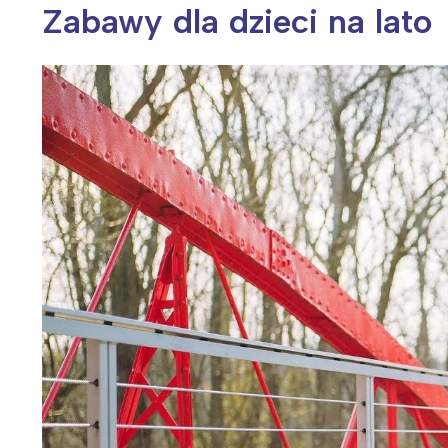
Zabawy dla dzieci na lato
Wiosenny koncert ptaków na płocie
Kwitnąca wiśn