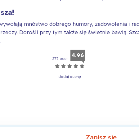
sza!
ywołają mnóstwo dobrego humory, zadowolenia i radośc
rzeczy. Dorośli przy tym także się świetnie bawią. Szcz
.
4.96
277 ocen
☆
☆
☆
☆
☆
dodaj ocenę
Zapisz się