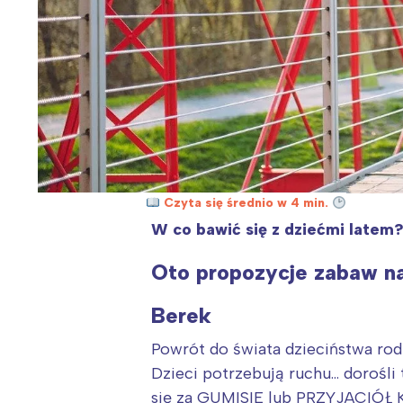
Czyta się średnio w 4 min.
W co bawić się z dziećmi latem?
Oto propozycje zabaw na 
Berek
Powrót do świata dzieciństwa rodz
Dzieci potrzebują ruchu… dorośli
się za GUMISIE lub PRZYJACIÓŁ K