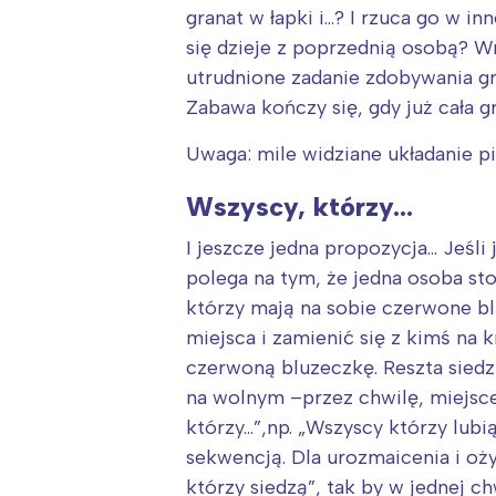
T
granat w łapki i…? I rzuca go w in
P
się dzieje z poprzednią osobą? W
W
utrudnione zadanie zdobywania gr
Zabawa kończy się, gdy już cała g
Uwaga: mile widziane układanie p
Wszyscy, którzy…
I jeszcze jedna propozycja… Jeśli
polega na tym, że jedna osoba sto
którzy mają na sobie czerwone b
miejsca i zamienić się z kimś na 
czerwoną bluzeczkę. Reszta siedzi
na wolnym –przez chwilę, miejsce
którzy…”,np. „Wszyscy którzy lub
sekwencją. Dla urozmaicenia i o
którzy siedzą”, tak by w jednej ch