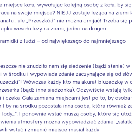
rójmiasto
Południe
ne miejsce koła, wywołując kolejną osobę z koła, by się
oznań
Północ
raca na swoje miejsce? NIEJJ zostaje leżąca na ziemi
rocław
Wszystkie
anatu… ale „Przeszkód” nie można omijać! Trzeba się 
rupka wesoło leży na ziemi, jedno na drugim
Wybieram
iramidki z ludzi – od największego do najmniejszego
 jeszcze nie znudziło nam się siedzenie (bądź stanie) 
i w środku i wypowiada zdanie zaczynające się od słów
luzeczki”! Wówczas każdy kto ma akurat bluzeczkę w
krzesełka (bądź inne siedzonka). Oczywiście wstają tyl
 i czeka. Cała zamiana miejscami jest po to, by osoba 
 I by na środku pozostała inna osoba, która również z
ią lody…”. I ponownie wstać muszą osoby, które się ut
żywienia atmosfery można wypowiedzieć zdanie: „sałat
wili wstać i zmienić miejsce musiał każdy