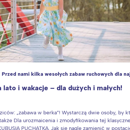
 Przed nami kilka wesołych zabaw ruchowych dla naj
lato i wakacje – dla dużych i małych!
iców: „zabawa w berka”! Wystarczą dwie osoby, by ktoś 
 także Dla urozmaicenia i zmodyfikowania tej klasycz
UBUSIA PUCHATKA. Jak się nagle zamienić w postaci