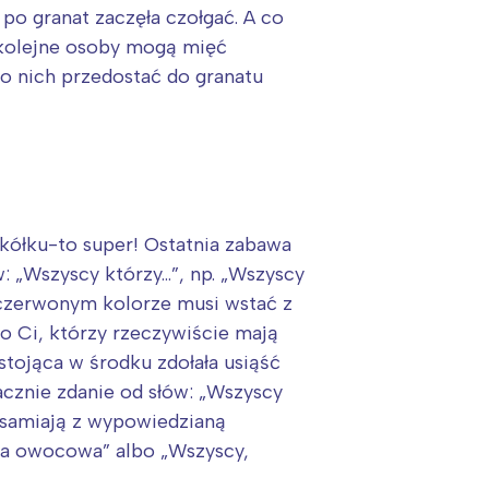
 po granat zaczęła czołgać. A co
 kolejne osoby mogą mięć
po nich przedostać do granatu
w kółku-to super! Ostatnia zabawa
: „Wszyscy którzy…”, np. „Wszyscy
 czerwonym kolorze musi wstać z
ko Ci, którzy rzeczywiście mają
stojąca w środku zdołała usiąść
acznie zdanie od słów: „Wszyscy
ożsamiają z wypowiedzianą
ka owocowa” albo „Wszyscy,