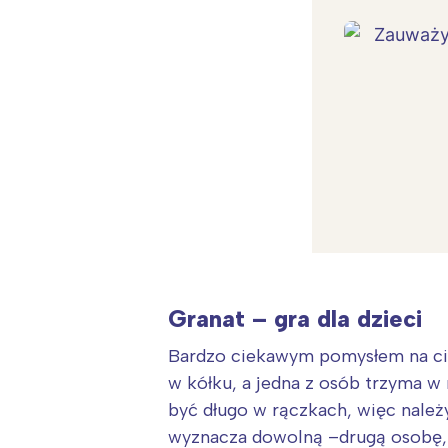
Granat – gra dla dzieci
Bardzo ciekawym pomysłem na ciep
w kółku, a jedna z osób trzyma w 
W
być długo w rączkach, więc należ
Ł
wyznacza dowolną –drugą osobę, 