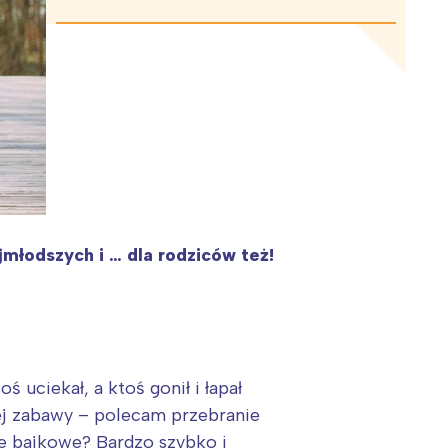
młodszych i … dla rodziców też!
uciekał, a ktoś gonił i łapał
nej zabawy – polecam przebranie
e bajkowe? Bardzo szybko i