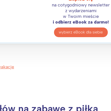
na cotygodniowy newsletter
z wydarzeniami
w Twoim mieście
i odbierz eBook za darmo!
wybierz eBook dla siebie
akacje
słów na zabawę z piłką