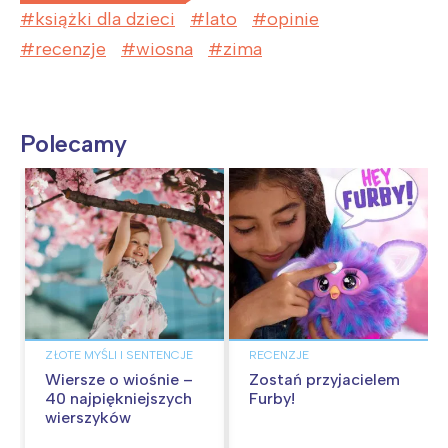
książki dla dzieci
lato
opinie
recenzje
wiosna
zima
Polecamy
ZŁOTE MYŚLI I SENTENCJE
RECENZJE
Wiersze o wiośnie –
Zostań przyjacielem
40 najpiękniejszych
Furby!
wierszyków