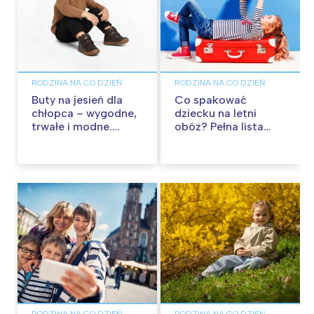
RODZINA NA CO DZIEŃ
RODZINA NA CO DZIEŃ
Buty na jesień dla
Co spakować
chłopca – wygodne,
dziecku na letni
trwałe i modne.
obóz? Pełna lista
Przegląd najlepszych
rzeczy na kolonie
modeli
letnie
RODZINA NA CO DZIEŃ
RODZINA NA CO DZIEŃ