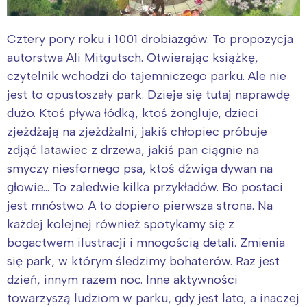
Cztery pory roku i 1001 drobiazgów. To propozycja
autorstwa Ali Mitgutsch. Otwierając książkę,
czytelnik wchodzi do tajemniczego parku. Ale nie
jest to opustoszały park. Dzieje się tutaj naprawdę
dużo. Ktoś pływa łódką, ktoś żongluje, dzieci
zjeżdżają na zjeżdżalni, jakiś chłopiec próbuje
zdjąć latawiec z drzewa, jakiś pan ciągnie na
smyczy niesfornego psa, ktoś dźwiga dywan na
głowie… To zaledwie kilka przykładów. Bo postaci
jest mnóstwo. A to dopiero pierwsza strona. Na
każdej kolejnej również spotykamy się z
bogactwem ilustracji i mnogością detali. Zmienia
się park, w którym śledzimy bohaterów. Raz jest
dzień, innym razem noc. Inne aktywności
towarzyszą ludziom w parku, gdy jest lato, a inaczej