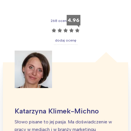
Trójmiasto
Południe
Poznań
Północ
4.96
Wrocław
Wszystkie
268 ocen
☆
☆
☆
☆
☆
Wybieram
dodaj ocenę
Katarzyna Klimek-Michno
Słowo pisane to jej pasja. Ma doświadczenie w
pracy w mediach i w branży marketingu