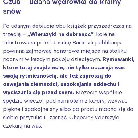
Czub – udana wędrówka do krainy
snów
Po udanym debiucie obu książek przyszedł czas na
trzecią –
„Wierszyki na dobranoc”
. Kolejna
zilustrowana przez Joannę Bartosik publikacja
powinna zajmować honorowe miejsce na stoliku
nocnym w każdym pokoju dziecięcym.
Rymowanki,
które tutaj znajdziecie, nie tylko oczarują was
swoją rytmicznością, ale też zaproszą do
oswajania ciemności, uspokajania oddechu i
wyciszania się przed snem.
Możecie wspólnie
spędzić wieczór pod namiotem z kołdry, wzywać
piękne i spokojne sny albo po prostu mocno się do
siebie przytulić i… zasnąć. Chcecie? Wierszyki
czekają na was.