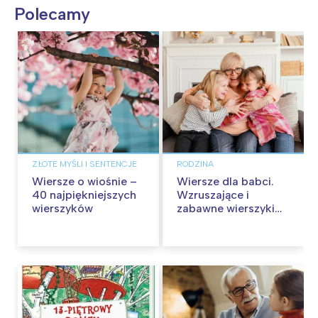
Polecamy
ZŁOTE MYŚLI I SENTENCJE
RODZINA
Wiersze o wiośnie –
Wiersze dla babci.
40 najpiękniejszych
Wzruszające i
wierszyków
zabawne wierszyki
na Dzień Babci