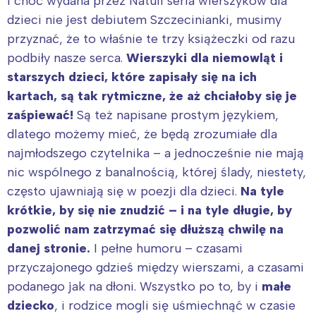
I choć wydana przez Natuli seria wierszyków dla
dzieci nie jest debiutem Szczecinianki, musimy
przyznać, że to właśnie te trzy książeczki od razu
podbiły nasze serca.
Wierszyki dla niemowląt
i
starszych dzieci, które zapisały się na ich
kartach, są tak rytmiczne, że aż chciałoby się je
zaśpiewać!
Są też napisane prostym językiem,
dlatego możemy mieć, że będą zrozumiałe dla
najmłodszego czytelnika – a jednocześnie nie mają
nic wspólnego z banalnością, której ślady, niestety,
często ujawniają się w poezji dla dzieci.
Na tyle
krótkie, by się nie znudzić – i na tyle długie, by
pozwolić nam zatrzymać się dłuższą chwilę na
danej stronie.
I pełne humoru – czasami
przyczajonego gdzieś między wierszami, a czasami
podanego jak na dłoni. Wszystko po to, by i
małe
dziecko
, i rodzice mogli się uśmiechnąć w czasie