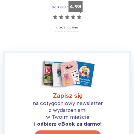
4.98
860 ocen
☆
☆
☆
☆
☆
dodaj ocenę
Zapisz się
na cotygodniowy newsletter
z wydarzeniami
w Twoim mieście
i odbierz eBook za darmo!