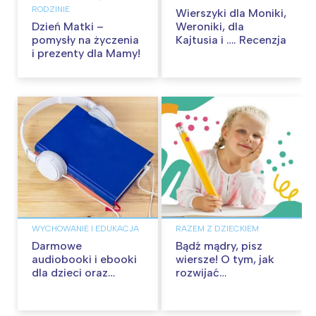
RODZINIE
Wierszyki dla Moniki,
Dzień Matki –
Weroniki, dla
pomysły na życzenia
Kajtusia i …. Recenzja
i prezenty dla Mamy!
WYCHOWANIE I EDUKACJA
RAZEM Z DZIECKIEM
Darmowe
Bądź mądry, pisz
audiobooki i ebooki
wiersze! O tym, jak
dla dzieci oraz
rozwijać
rodziców! Bezpłatny
kreatywność u dzieci
dostęp na czas
przez poezję
kwarantanny