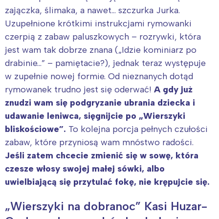
zajączka, ślimaka, a nawet… szczurka Jurka.
Interesują mnie wydarzenia z
Uzupełnione krótkimi instrukcjami rymowanki
tego regionu:
czerpią z zabaw paluszkowych – rozrywki, która
jest wam tak dobrze znana („Idzie kominiarz po
Warszawa
Śląsk
drabinie…” – pamiętacie?), jednak teraz występuje
Łódź
Kraków
w zupełnie nowej formie. Od nieznanych dotąd
Trójmiasto
Południe
rymowanek trudno jest się oderwać!
A gdy już
Poznań
Północ
znudzi wam się podgryzanie ubrania dziecka i
Wrocław
Wszystkie
udawanie leniwca, sięgnijcie po „Wierszyki
bliskościowe”.
To kolejna porcja pełnych czułości
zabaw, które przyniosą wam mnóstwo radości.
Wybieram
Jeśli zatem chcecie zmienić się w sowę, która
czesze włosy swojej małej sówki, albo
uwielbiającą się przytulać fokę, nie krępujcie się.
„Wierszyki na dobranoc” Kasi Huzar-