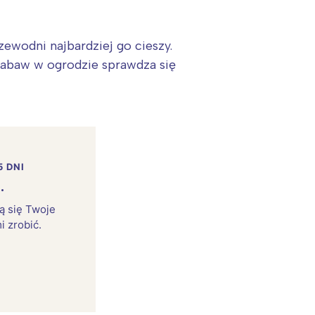
ewodni najbardziej go cieszy.
 zabaw w ogrodzie sprawdza się
5 DNI
.
rą się Twoje
i zrobić.