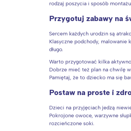
T
rodzaj poszycia i sposób montażu
P
Przygotuj zabawy na ś
W
Sercem każdych urodzin są atrakcj
Klasyczne podchody, malowanie kr
długo.
Warto przygotować kilka aktywnoś
Dobrze mieć też plan na chwilę wy
Pamiętaj, że to dziecko ma się b
Postaw na proste i zd
Dzieci na przyjęciach jedzą niewie
Pokrojone owoce, warzywne słupki
rozcieńczone soki.