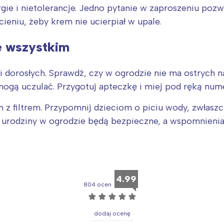
gie i nietolerancje. Jedno pytanie w zaproszeniu pozw
 cieniu, żeby krem nie ucierpiał w upale.
e wszystkim
 dorosłych. Sprawdź, czy w ogrodzie nie ma ostrych n
mogą uczulać. Przygotuj apteczkę i miej pod ręką num
m z filtrem. Przypomnij dzieciom o piciu wody, zwłasz
 urodziny w ogrodzie będą bezpieczne, a wspomnienia 
4.99
804 ocen
☆
☆
☆
☆
☆
dodaj ocenę