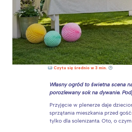
Czyta się średnio w 3 min.
Własny ogród to świetna scena na
porozlewany sok na dywanie. Podp
Przyjęcie w plenerze daje dziecio
sprzątania mieszkania przed gośćmi
tylko dla solenizanta. Oto, o cz