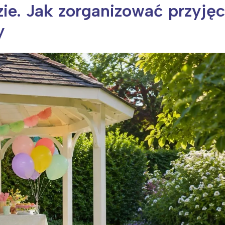
ie. Jak zorganizować przyjęc
y
ia i jej płatki
Pszczoła i kwitnący ul