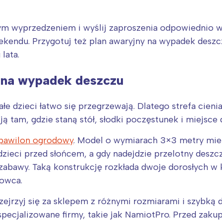
m wyprzedzeniem i wyślij zaproszenia odpowiednio wc
ekendu. Przygotuj też plan awaryjny na wypadek desz
lata.
e na wypadek deszczu
e dzieci łatwo się przegrzewają. Dlatego strefa cieni
 ją tam, gdzie staną stół, słodki poczęstunek i miejsc
pawilon ogrodowy
. Model o wymiarach 3×3 metry mieś
ieci przed słońcem, a gdy nadejdzie przelotny deszc
Interesują mnie wydarzenia z tego regionu
abawy. Taką konstrukcję rozkłada dwoje dorosłych w k
rowca.
arszawa
Śląsk
ozejrzyj się za sklepem z różnymi rozmiarami i szybką d
ódź
Kraków
specjalizowane firmy, takie jak NamiotPro. Przed zak