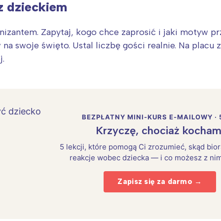
z dzieckiem
izantem. Zapytaj, kogo chce zaprosić i jaki motyw prz
 na swoje święto. Ustal liczbę gości realnie. Na placu
j.
BEZPŁATNY MINI-KURS E-MAILOWY · 
Krzyczę, chociaż kocham
5 lekcji, które pomogą Ci zrozumieć, skąd bio
reakcje wobec dziecka — i co możesz z nim
Zapisz się za darmo →