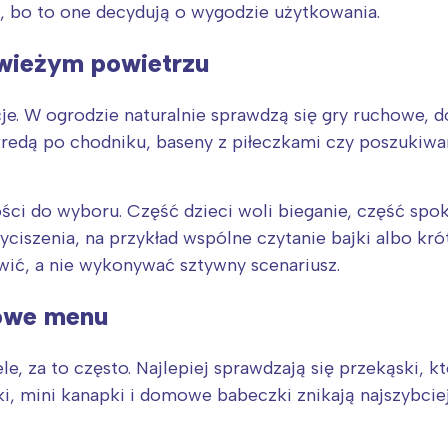
rójmiasto
Południe
, bo to one decydują o wygodzie użytkowania.
oznań
Północ
wieżym powietrzu
rocław
Wszystkie
e. W ogrodzie naturalnie sprawdzą się gry ruchowe, do
Wybieram
edą po chodniku, baseny z piłeczkami czy poszukiwan
ci do wyboru. Część dzieci woli bieganie, część spoko
ciszenia, na przykład wspólne czytanie bajki albo kr
awić, a nie wykonywać sztywny scenariusz.
rowe menu
le, za to często. Najlepiej sprawdzają się przekąski, k
, mini kanapki i domowe babeczki znikają najszybciej