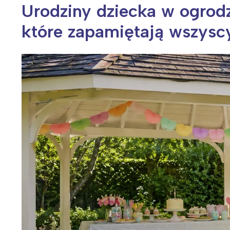
Urodziny dziecka w ogrodz
które zapamiętają wszysc
Wiosenny koncert ptaków na płocie
Kwitnąca wiśn