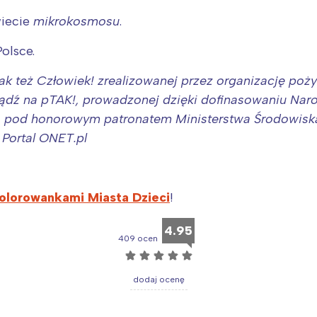
iecie
mikrokosmosu
.
olsce.
ak też Człowiek! zrealizowanej przez organizację poży
Bądź na pTAK!, prowadzonej dzięki dofinasowaniu N
, pod honorowym patronatem Ministerstwa Środowiska
 Portal ONET.pl
 kolorowankami Miasta Dzieci
!
Interesują mnie wydarzenia z tego regionu
4.95
409 ocen
☆
☆
☆
☆
☆
arszawa
Śląsk
dodaj ocenę
ódź
Kraków