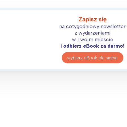
rójmiasto
Południe
oznań
Północ
rocław
Wszystkie
Zapisz się
na cotygodniowy newsletter
z wydarzeniami
Wybieram
w Twoim mieście
i odbierz eBook za darmo!
wybierz eBook dla siebie