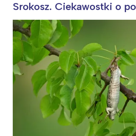
Srokosz. Ciekawostki o po
Wiosenny koncert ptaków na płocie
Kwitnąca wiśn