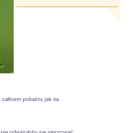
k całkiem pokaźny jak na
ą nie odważyłyby się ignorować