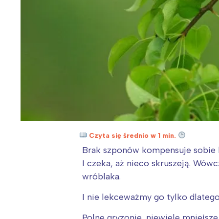
Czyta się średnio w 1 min.
Brak szponów kompensuje sobie ko
I czeka, aż nieco skruszeją. Wówc
wróblaka.
I nie lekceważmy go tylko dlatego
Polne gryzonie, niewiele mniejsze