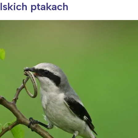
lskich ptakach
ia i jej płatki
Pszczoła i kwitnący ul