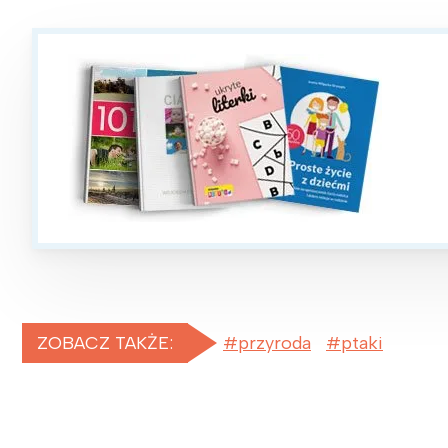
T
P
W
ZOBACZ TAKŻE:
przyroda
ptaki