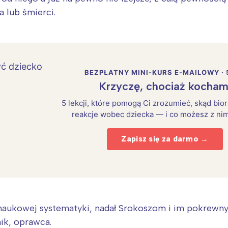
a lub śmierci.
BEZPŁATNY MINI-KURS E-MAILOWY · 
Krzyczę, chociaż kocham
5 lekcji, które pomogą Ci zrozumieć, skąd bio
reakcje wobec dziecka — i co możesz z nim
Zapisz się za darmo →
 naukowej systematyki, nadał Srokoszom i im pokrewn
nik, oprawca.