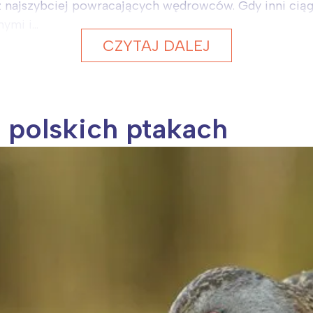
 z najszybciej powracających wędrowców. Gdy inni ciąg
mi i...
CZYTAJ DALEJ
 polskich ptakach