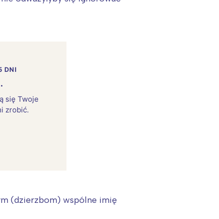
5 DNI
.
rą się Twoje
i zrobić.
ym (dzierzbom) wspólne imię