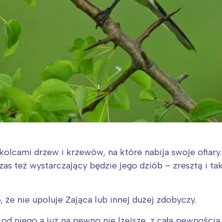
lcami drzew i krzewów, na które nabija swoje ofiary.
zas też wystarczający będzie jego dziób – zresztą i ta
, że nie upoluje Zająca lub innej dużej zdobyczy.
 od niego a już na pewno nie lżejsze, z całą pewności