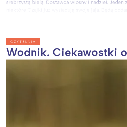
srebrzystą bielą. Dostawca wiosny i nadziei. Jeden
niektóre Czajki już wysiadują swoje jaja. Będą oddany
CZYTELNIA
Wodnik. Ciekawostki o