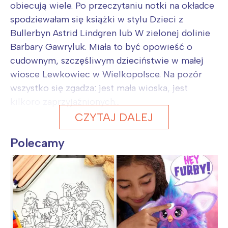
obiecują wiele. Po przeczytaniu notki na okładce
spodziewałam się książki w stylu Dzieci z
Bullerbyn Astrid Lindgren lub W zielonej dolinie
Barbary Gawryluk. Miała to być opowieść o
cudownym, szczęśliwym dzieciństwie w małej
wiosce Lewkowiec w Wielkopolsce. Na pozór
wszystko się zgadza: jest mała wioska, jest
kilkoro zaprzyjaźnionych...
CZYTAJ DALEJ
Polecamy