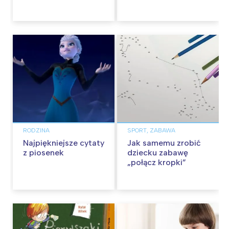
Recenzja
RODZINA
SPORT, ZABAWA
Najpiękniejsze cytaty
Jak samemu zrobić
z piosenek
dziecku zabawę
„połącz kropki”