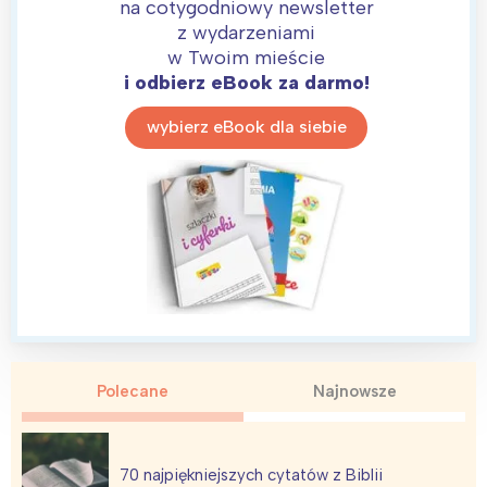
na cotygodniowy newsletter
z wydarzeniami
w Twoim mieście
i odbierz eBook za darmo!
wybierz eBook dla siebie
Interesują mnie wydarzenia z
tego regionu:
Warszawa
Śląsk
Łódź
Kraków
Trójmiasto
Południe
Poznań
Północ
Polecane
Najnowsze
Wrocław
Wszystkie
Wybieram
70 najpiękniejszych cytatów z Biblii