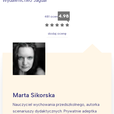
Wydawnictwo Jaguar
4.98
481 ocen
☆
☆
☆
☆
☆
dodaj ocenę
Marta Sikorska
Nauczyciel wychowania przedszkolnego, autorka
scenariuszy dydaktycznych. Prywatnie adeptka