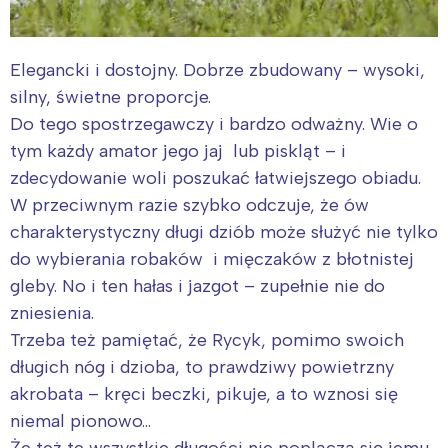
Elegancki i dostojny. Dobrze zbudowany – wysoki,
silny, świetne proporcje.
Do tego spostrzegawczy i bardzo odważny. Wie o
tym każdy amator jego jaj lub piskląt – i
zdecydowanie woli poszukać łatwiejszego obiadu.
W przeciwnym razie szybko odczuje, że ów
charakterystyczny długi dziób może służyć nie tylko
do wybierania robaków i mięczaków z błotnistej
gleby. No i ten hałas i jazgot – zupełnie nie do
zniesienia.
Trzeba też pamiętać, że Rycyk, pomimo swoich
długich nóg i dzioba, to prawdziwy powietrzny
akrobata – kręci beczki, pikuje, a to wznosi się
niemal pionowo…
Że też te wszystkie długości nie poplączą się jemu