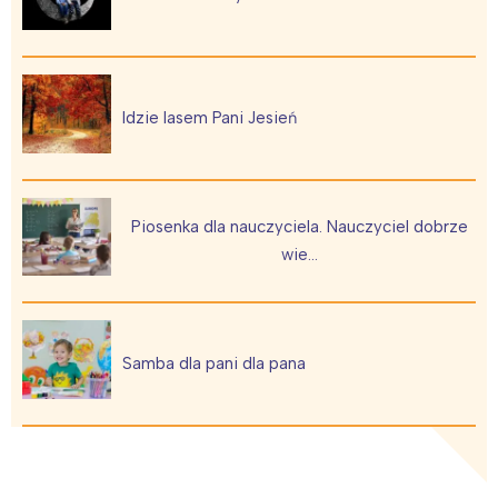
Interesują mnie wydarzenia z
tego regionu:
Idzie lasem Pani Jesień
Warszawa
Śląsk
Łódź
Kraków
Trójmiasto
Południe
Piosenka dla nauczyciela. Nauczyciel dobrze
wie…
Poznań
Północ
Wrocław
Wszystkie
Wybieram
Samba dla pani dla pana