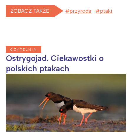
ZOBACZ TAKŻE:
przyroda
ptaki
CZYTELNIA
Ostrygojad. Ciekawostki o
polskich ptakach