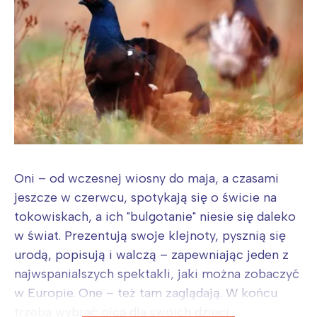
Oni – od wczesnej wiosny do maja, a czasami
jeszcze w czerwcu, spotykają się o świcie na
tokowiskach, a ich "bulgotanie" niesie się daleko
w świat. Prezentują swoje klejnoty, pysznią się
urodą, popisują i walczą – zapewniając jeden z
najwspanialszych spektakli, jaki można zobaczyć
w Europie. One – też tam zaglądają. W końcu
trzeba wybrać ojca dla swoich dzieci....