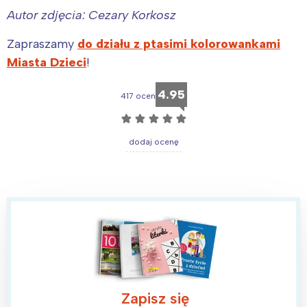
Autor zdjęcia: Cezary Korkosz
Zapraszamy
do działu z ptasimi kolorowankami
Miasta Dzieci
!
4.95
417 ocen
☆
☆
☆
☆
☆
dodaj ocenę
Zapisz się