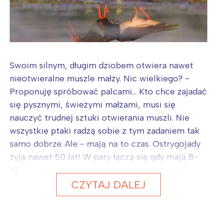
Swoim silnym, długim dziobem otwiera nawet
nieotwieralne muszle małży. Nic wielkiego? -
Proponuję spróbować palcami... Kto chce zajadać
się pysznymi, świeżymi małżami, musi się
nauczyć trudnej sztuki otwierania muszli. Nie
wszystkie ptaki radzą sobie z tym zadaniem tak
samo dobrze. Ale - mają na to czas. Ostrygojady
żyją nawet 50 lat! W pary łączą się gdy mają 8-
10...
CZYTAJ DALEJ